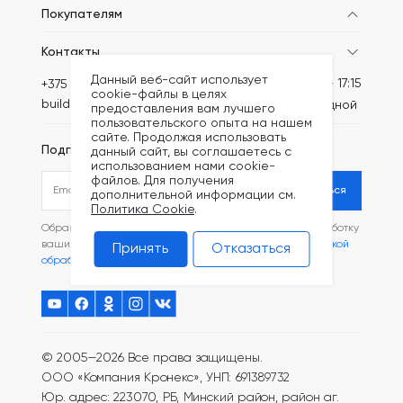
Покупателям
Контакты
Данный веб-сайт использует
Пн-Пт: 8:30 - 17:15
+375 (44) 789-64-46
cookie-файлы в целях
build@kronex-company.by
Сб-вс: выходной
предоставления вам лучшего
пользовательского опыта на нашем
сайте. Продолжая использовать
Подписаться на рассылку
данный сайт, вы соглашаетесь с
использованием нами cookie-
файлов. Для получения
Подписаться
дополнительной информации см.
Политика Cookie
.
Обращаясь в наш магазин, вы даете согласие на обработку
ваших
персональных данных
и соглашаетесь с
Политикой
Принять
Отказаться
обработки файлов Cookie
.
© 2005—2026 Все права защищены.
ООО «Компания Кронекс», УНП: 691389732
Юр. адрес: 223070, РБ, Минский район, район аг.