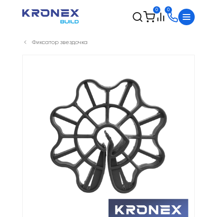
0
0
Фиксатор звездочка