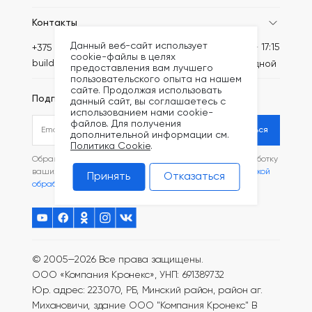
Контакты
Данный веб-сайт использует
Пн-Пт: 8:30 - 17:15
+375 (44) 789-64-46
cookie-файлы в целях
build@kronex-company.by
Сб-вс: выходной
предоставления вам лучшего
пользовательского опыта на нашем
сайте. Продолжая использовать
Подписаться на рассылку
данный сайт, вы соглашаетесь с
использованием нами cookie-
файлов. Для получения
Подписаться
дополнительной информации см.
Политика Cookie
.
Обращаясь в наш магазин, вы даете согласие на обработку
ваших
персональных данных
и соглашаетесь с
Политикой
Принять
Отказаться
обработки файлов Cookie
.
© 2005—2026 Все права защищены.
ООО «Компания Кронекс», УНП: 691389732
Юр. адрес: 223070, РБ, Минский район, район аг.
Михановичи, здание ООО "Компания Кронекс"
В