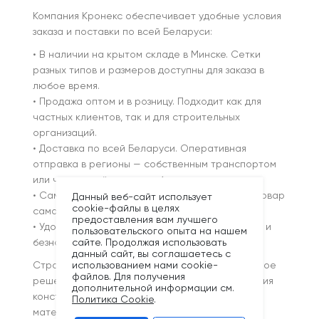
Компания Кронекс обеспечивает удобные условия
заказа и поставки по всей Беларуси:
• В наличии на крытом складе в Минске. Сетки
разных типов и размеров доступны для заказа в
любое время.
• Продажа оптом и в розницу. Подходит как для
частных клиентов, так и для строительных
организаций.
• Доставка по всей Беларуси. Оперативная
отправка в регионы — собственным транспортом
или через надёжные службы.
• Самовывоз со склада. Возможность забрать товар
Данный веб-сайт использует
cookie-файлы в целях
самостоятельно в удобное время.
предоставления вам лучшего
• Удобная оплата. Наличные, банковские карты и
пользовательского опыта на нашем
сайте. Продолжая использовать
безналичный расчёт для юридических лиц.
данный сайт, вы соглашаетесь с
использованием нами cookie-
Строительная сетка от Кронекс — это надёжное
файлов. Для получения
решение для армирования, защиты и укрепления
дополнительной информации см.
конструкций. Мы предлагаем проверенные
Политика Cookie
.
материалы, стабильное качество и быструю