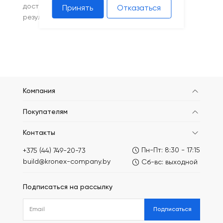
доставку. Купите сетку в Минске с гарантией
Принять
Отказаться
результата и поддержкой на каждом этапе!
Компания
Покупателям
Контакты
Пн-Пт: 8:30 - 17:15
+375 (44) 749-20-73
build@kronex-company.by
Сб-вс: выходной
Подписаться на рассылку
Подписаться