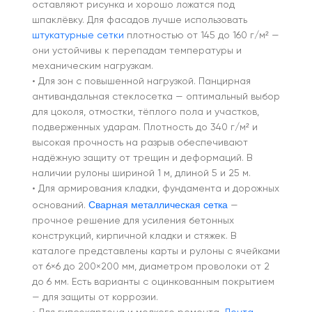
оставляют рисунка и хорошо ложатся под
шпаклёвку. Для фасадов лучше использовать
штукатурные сетки
плотностью от 145 до 160 г/м² —
они устойчивы к перепадам температуры и
механическим нагрузкам.
• Для зон с повышенной нагрузкой. Панцирная
антивандальная стеклосетка — оптимальный выбор
для цоколя, отмостки, тёплого пола и участков,
подверженных ударам. Плотность до 340 г/м² и
высокая прочность на разрыв обеспечивают
надёжную защиту от трещин и деформаций. В
наличии рулоны шириной 1 м, длиной 5 и 25 м.
• Для армирования кладки, фундамента и дорожных
Сварная металлическая сетка
оснований.
—
прочное решение для усиления бетонных
конструкций, кирпичной кладки и стяжек. В
каталоге представлены карты и рулоны с ячейками
от 6×6 до 200×200 мм, диаметром проволоки от 2
до 6 мм. Есть варианты с оцинкованным покрытием
— для защиты от коррозии.