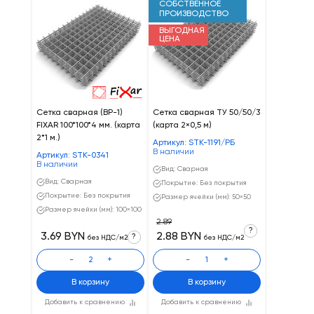
СОБСТВЕННОЕ
ПРОИЗВОДСТВО
ВЫГОДНАЯ
ЦЕНА
Сетка сварная (ВР-1)
Сетка сварная ТУ 50/50/3
FIXAR 100*100*4 мм. (карта
(карта 2×0,5 м)
2*1 м.)
Артикул: STK-1191/РБ
В наличии
Артикул: STK-0341
В наличии
Вид: Сварная
Вид: Сварная
Покрытие: Без покрытия
Покрытие: Без покрытия
Размер ячейки (мм): 50×50
Размер ячейки (мм): 100×100
2.89
?
3.69 BYN
2.88 BYN
?
без НДС/м2
без НДС/м2
-
+
-
+
В корзину
В корзину
Добавить к сравнению
Добавить к сравнению