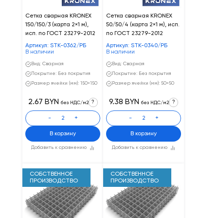
Сетка сварная KRONEX
Сетка сварная KRONEX
150/150/3 (карта 2×1 м),
50/50/4 (карта 2×1 м), исп.
исп. по ГОСТ 23279-2012
по ГОСТ 23279-2012
Артикул: STK-0362/РБ
Артикул: STK-0340/РБ
В наличии
В наличии
Вид: Сварная
Вид: Сварная
Покрытие: Без покрытия
Покрытие: Без покрытия
Размер ячейки (мм): 150×150
Размер ячейки (мм): 50×50
2.67 BYN
9.38 BYN
?
?
без НДС/м2
без НДС/м2
-
+
-
+
В корзину
В корзину
Добавить к сравнению
Добавить к сравнению
СОБСТВЕННОЕ
СОБСТВЕННОЕ
ПРОИЗВОДСТВО
ПРОИЗВОДСТВО