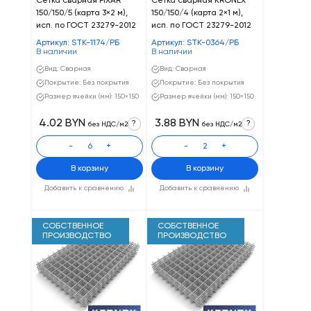
Сетка сварная FIXAR
Сетка сварная KRONEX
150/150/5 (карта 3×2 м),
150/150/4 (карта 2×1 м),
исп. по ГОСТ 23279-2012
исп. по ГОСТ 23279-2012
Артикул: STK-1174/РБ
Артикул: STK-0364/РБ
В наличии
В наличии
Вид: Сварная
Вид: Сварная
Покрытие: Без покрытия
Покрытие: Без покрытия
Размер ячейки (мм): 150×150
Размер ячейки (мм): 150×150
4.02 BYN
3.88 BYN
?
?
без НДС/м2
без НДС/м2
-
+
-
+
В корзину
В корзину
Добавить к сравнению
Добавить к сравнению
СОБСТВЕННОЕ
СОБСТВЕННОЕ
ПРОИЗВОДСТВО
ПРОИЗВОДСТВО