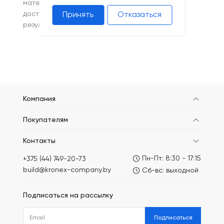
материалы, стабильное качество и быструю
доставку. Купите сетку в Минске с гарантией
Принять
Отказаться
результата и поддержкой на каждом этапе!
Компания
Покупателям
Контакты
Пн-Пт: 8:30 - 17:15
+375 (44) 749-20-73
build@kronex-company.by
Сб-вс: выходной
Подписаться на рассылку
Подписаться