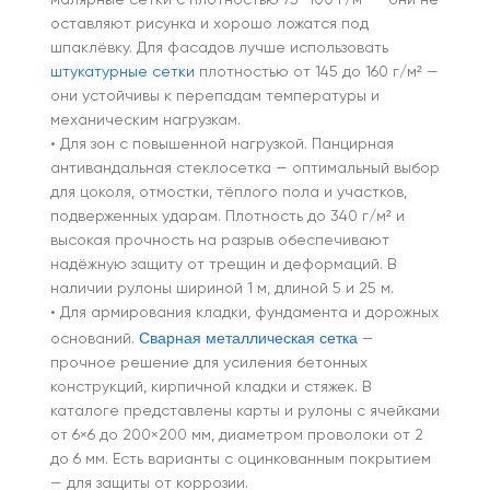
малярные сетки с плотностью 75–100 г/м² — они не
оставляют рисунка и хорошо ложатся под
шпаклёвку. Для фасадов лучше использовать
штукатурные сетки
плотностью от 145 до 160 г/м² —
они устойчивы к перепадам температуры и
механическим нагрузкам.
• Для зон с повышенной нагрузкой. Панцирная
антивандальная стеклосетка — оптимальный выбор
для цоколя, отмостки, тёплого пола и участков,
подверженных ударам. Плотность до 340 г/м² и
высокая прочность на разрыв обеспечивают
надёжную защиту от трещин и деформаций. В
наличии рулоны шириной 1 м, длиной 5 и 25 м.
• Для армирования кладки, фундамента и дорожных
Сварная металлическая сетка
оснований.
—
прочное решение для усиления бетонных
конструкций, кирпичной кладки и стяжек. В
каталоге представлены карты и рулоны с ячейками
от 6×6 до 200×200 мм, диаметром проволоки от 2
до 6 мм. Есть варианты с оцинкованным покрытием
— для защиты от коррозии.