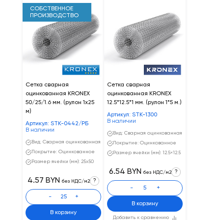
СОБСТВЕННОЕ
ПРОИЗВОДСТВО
Сетка сварная
Сетка сварная
оцинкованная KRONEX
оцинкованная KRONEX
50/25/1.6 мм. (рулон 1х25
12.5*12.5*1 мм. (рулон 1*5 м.)
м)
Артикул: STK-1300
В наличии
Артикул: STK-0442/РБ
В наличии
Вид: Сварная оцинкованная
Вид: Сварная оцинкованная
Покрытие: Оцинкованное
Покрытие: Оцинкованное
Размер ячейки (мм): 12.5×12.5
Размер ячейки (мм): 25x50
6.54 BYN
?
без НДС/м2
4.57 BYN
?
без НДС/м2
-
+
-
+
В корзину
В корзину
Добавить к сравнению