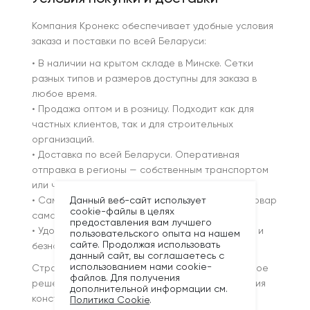
Компания Кронекс обеспечивает удобные условия
заказа и поставки по всей Беларуси:
• В наличии на крытом складе в Минске. Сетки
разных типов и размеров доступны для заказа в
любое время.
• Продажа оптом и в розницу. Подходит как для
частных клиентов, так и для строительных
организаций.
• Доставка по всей Беларуси. Оперативная
отправка в регионы — собственным транспортом
или через надёжные службы.
• Самовывоз со склада. Возможность забрать товар
Данный веб-сайт использует
cookie-файлы в целях
самостоятельно в удобное время.
предоставления вам лучшего
• Удобная оплата. Наличные, банковские карты и
пользовательского опыта на нашем
сайте. Продолжая использовать
безналичный расчёт для юридических лиц.
данный сайт, вы соглашаетесь с
использованием нами cookie-
Строительная сетка от Кронекс — это надёжное
файлов. Для получения
решение для армирования, защиты и укрепления
дополнительной информации см.
конструкций. Мы предлагаем проверенные
Политика Cookie
.