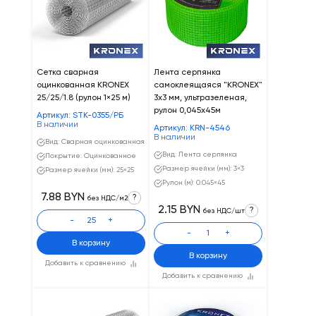
Сетка сварная
Лента серпянка
оцинкованная KRONEX
самоклеящаяся "KRONEX"
25/25/1.8 (рулон 1×25 м)
3х3 мм, ультразеленая,
рулон 0,045х45м
Артикул: STK-0355/РБ
В наличии
Артикул: KRN-4546
В наличии
Вид: Сварная оцинкованная
Вид: Лента серпянка
Покрытие: Оцинкованное
Размер ячейки (мм): 3×3
Размер ячейки (мм): 25×25
Рулон (м): 0.045×45
7.88 BYN
?
без НДС/м2
2.15 BYN
?
без НДС/шт
-
+
-
+
В корзину
В корзину
Добавить к сравнению
Добавить к сравнению