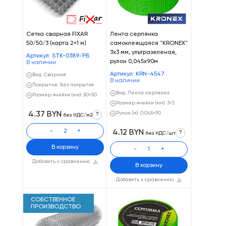
Сетка сварная FIXAR
Лента серпянка
50/50/3 (карта 2×1 м)
самоклеящаяся "KRONEX"
3х3 мм, ультразеленая,
Артикул: STK-0389/РБ
рулон 0,045х90м
В наличии
Артикул: KRN-4547
Вид: Сварная
В наличии
Покрытие: Без покрытия
Вид: Лента серпянка
Размер ячейки (мм): 50×50
Размер ячейки (мм): 3×3
4.37 BYN
Рулон (м): 0.045×90
?
без НДС/м2
-
+
4.12 BYN
?
без НДС/шт
В корзину
-
+
Добавить к сравнению
В корзину
Добавить к сравнению
СОБСТВЕННОЕ
ПРОИЗВОДСТВО