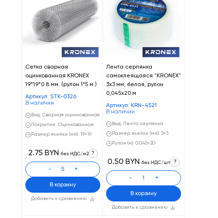
Сетка сварная
Лента серпянка
оцинкованная KRONEX
самоклеящаяся "KRONEX"
19*19*0.8 мм. (рулон 1*5 м.)
3х3 мм, белая, рулон
0,045х20 м
Артикул: STK-0326
В наличии
Артикул: KRN-4521
В наличии
Вид: Сварная оцинкованная
Вид: Лента серпянка
Покрытие: Оцинкованное
Размер ячейки (мм): 3×3
Размер ячейки (мм): 19×19
Рулон (м): 0.045×20
2.75 BYN
?
без НДС/м2
0.50 BYN
?
без НДС/шт
-
+
-
+
В корзину
В корзину
Добавить к сравнению
Добавить к сравнению