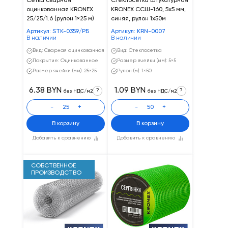
Сетка сварная
Стеклосетка штукатурная
оцинкованная KRONEX
KRONEX ССШ-160, 5х5 мм,
25/25/1.6 (рулон 1×25 м)
синяя, рулон 1х50м
Артикул: STK-0359/РБ
Артикул: KRN-0007
В наличии
В наличии
Вид: Сварная оцинкованная
Вид: Стеклосетка
Покрытие: Оцинкованное
Размер ячейки (мм): 5×5
Размер ячейки (мм): 25×25
Рулон (м): 1×50
6.38 BYN
1.09 BYN
?
?
без НДС/м2
без НДС/м2
-
+
-
+
В корзину
В корзину
Добавить к сравнению
Добавить к сравнению
СОБСТВЕННОЕ
ПРОИЗВОДСТВО