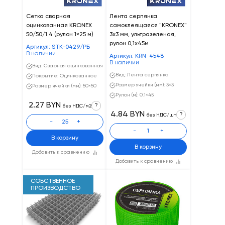
Сетка сварная
Лента серпянка
оцинкованная KRONEX
самоклеящаяся "KRONEX"
50/50/1.4 (рулон 1×25 м)
3х3 мм, ультразеленая,
рулон 0,1х45м
Артикул: STK-0429/РБ
В наличии
Артикул: KRN-4548
В наличии
Вид: Сварная оцинкованная
Вид: Лента серпянка
Покрытие: Оцинкованное
Размер ячейки (мм): 3×3
Размер ячейки (мм): 50×50
Рулон (м): 0.1×45
2.27 BYN
?
без НДС/м2
4.84 BYN
?
без НДС/шт
-
+
-
+
В корзину
В корзину
Добавить к сравнению
Добавить к сравнению
СОБСТВЕННОЕ
ПРОИЗВОДСТВО