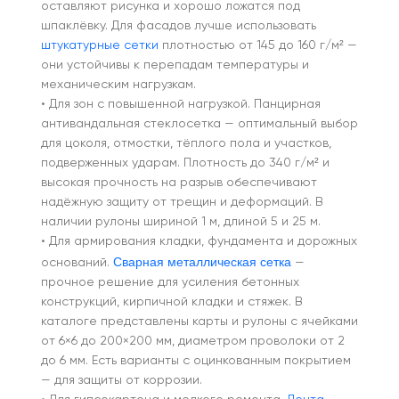
оставляют рисунка и хорошо ложатся под
шпаклёвку. Для фасадов лучше использовать
штукатурные сетки
плотностью от 145 до 160 г/м² —
они устойчивы к перепадам температуры и
механическим нагрузкам.
• Для зон с повышенной нагрузкой. Панцирная
антивандальная стеклосетка — оптимальный выбор
для цоколя, отмостки, тёплого пола и участков,
подверженных ударам. Плотность до 340 г/м² и
высокая прочность на разрыв обеспечивают
надёжную защиту от трещин и деформаций. В
наличии рулоны шириной 1 м, длиной 5 и 25 м.
• Для армирования кладки, фундамента и дорожных
Сварная металлическая сетка
оснований.
—
прочное решение для усиления бетонных
конструкций, кирпичной кладки и стяжек. В
каталоге представлены карты и рулоны с ячейками
от 6×6 до 200×200 мм, диаметром проволоки от 2
до 6 мм. Есть варианты с оцинкованным покрытием
— для защиты от коррозии.