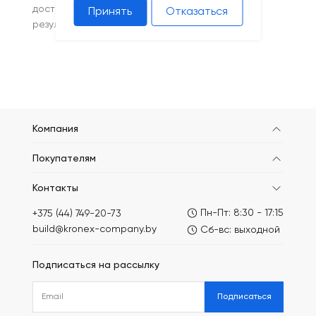
доставку. Купите сетку в Минске с гарантией
Принять
Отказаться
результата и поддержкой на каждом этапе!
Компания
Покупателям
Контакты
Пн-Пт: 8:30 - 17:15
+375 (44) 749-20-73
build@kronex-company.by
Сб-вс: выходной
Подписаться на рассылку
Подписаться