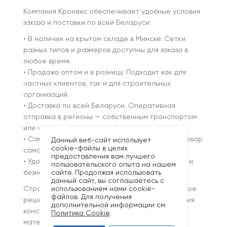
Компания Кронекс обеспечивает удобные условия
заказа и поставки по всей Беларуси:
• В наличии на крытом складе в Минске. Сетки
разных типов и размеров доступны для заказа в
любое время.
• Продажа оптом и в розницу. Подходит как для
частных клиентов, так и для строительных
организаций.
• Доставка по всей Беларуси. Оперативная
отправка в регионы — собственным транспортом
или через надёжные службы.
• Самовывоз со склада. Возможность забрать товар
Данный веб-сайт использует
cookie-файлы в целях
самостоятельно в удобное время.
предоставления вам лучшего
• Удобная оплата. Наличные, банковские карты и
пользовательского опыта на нашем
сайте. Продолжая использовать
безналичный расчёт для юридических лиц.
данный сайт, вы соглашаетесь с
использованием нами cookie-
Строительная сетка от Кронекс — это надёжное
файлов. Для получения
решение для армирования, защиты и укрепления
дополнительной информации см.
конструкций. Мы предлагаем проверенные
Политика Cookie
.
материалы, стабильное качество и быструю