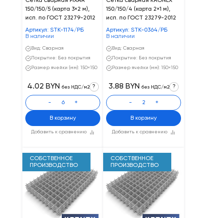
Сетка сварная FIXAR
Сетка сварная KRONEX
150/150/5 (карта 3×2 м),
150/150/4 (карта 2×1 м),
исп. по ГОСТ 23279-2012
исп. по ГОСТ 23279-2012
Артикул: STK-1174/РБ
Артикул: STK-0364/РБ
В наличии
В наличии
Вид: Сварная
Вид: Сварная
Покрытие: Без покрытия
Покрытие: Без покрытия
Размер ячейки (мм): 150×150
Размер ячейки (мм): 150×150
4.02 BYN
3.88 BYN
?
?
без НДС/м2
без НДС/м2
-
+
-
+
В корзину
В корзину
Добавить к сравнению
Добавить к сравнению
СОБСТВЕННОЕ
СОБСТВЕННОЕ
ПРОИЗВОДСТВО
ПРОИЗВОДСТВО