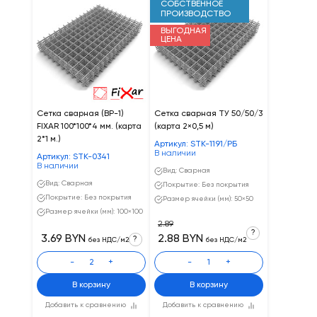
СОБСТВЕННОЕ
ПРОИЗВОДСТВО
ВЫГОДНАЯ
ЦЕНА
Сетка сварная (ВР-1)
Сетка сварная ТУ 50/50/3
FIXAR 100*100*4 мм. (карта
(карта 2×0,5 м)
2*1 м.)
Артикул: STK-1191/РБ
В наличии
Артикул: STK-0341
В наличии
Вид: Сварная
Вид: Сварная
Покрытие: Без покрытия
Покрытие: Без покрытия
Размер ячейки (мм): 50×50
Размер ячейки (мм): 100×100
2.89
?
3.69 BYN
2.88 BYN
?
без НДС/м2
без НДС/м2
-
+
-
+
В корзину
В корзину
Добавить к сравнению
Добавить к сравнению