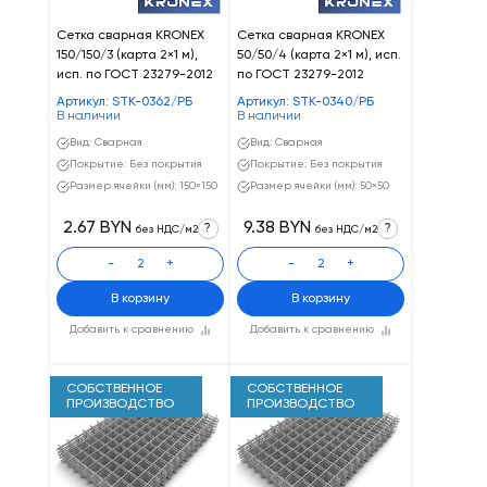
Сетка сварная KRONEX
Сетка сварная KRONEX
150/150/3 (карта 2×1 м),
50/50/4 (карта 2×1 м), исп.
исп. по ГОСТ 23279-2012
по ГОСТ 23279-2012
Артикул: STK-0362/РБ
Артикул: STK-0340/РБ
В наличии
В наличии
Вид: Сварная
Вид: Сварная
Покрытие: Без покрытия
Покрытие: Без покрытия
Размер ячейки (мм): 150×150
Размер ячейки (мм): 50×50
2.67 BYN
9.38 BYN
?
?
без НДС/м2
без НДС/м2
-
+
-
+
В корзину
В корзину
Добавить к сравнению
Добавить к сравнению
СОБСТВЕННОЕ
СОБСТВЕННОЕ
ПРОИЗВОДСТВО
ПРОИЗВОДСТВО