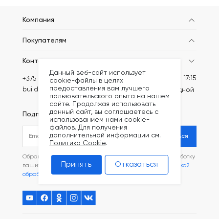
Компания
Покупателям
Контакты
Данный веб-сайт использует
Пн-Пт: 8:30 - 17:15
+375 (44) 789-62-09
cookie-файлы в целях
предоставления вам лучшего
build@kronex-company.by
Сб-вс: выходной
пользовательского опыта на нашем
сайте. Продолжая использовать
данный сайт, вы соглашаетесь с
Подписаться на рассылку
использованием нами cookie-
файлов. Для получения
дополнительной информации см.
Подписаться
Политика Cookie
.
Обращаясь в наш магазин, вы даете согласие на обработку
Принять
Отказаться
ваших
персональных данных
и соглашаетесь с
Политикой
обработки файлов Cookie
.