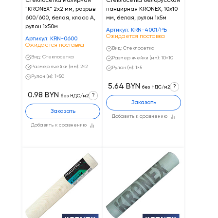
Стеклосетка малярная
Стеклосетка белорусская
"KRONEX" 2х2 мм, разрыв
панцирная KRONEX, 10х10
600/600, белая, класс А,
мм, белая, рулон 1х5м
рулон 1х50м
Артикул: KRN-4001/PБ
Ожидается поставка
Артикул: KRN-0600
Ожидается поставка
Вид: Стеклосетка
Вид: Стеклосетка
Размер ячейки (мм): 10×10
Размер ячейки (мм): 2×2
Рулон (м): 1×5
Рулон (м): 1×50
5.64 BYN
?
без НДС/м2
0.98 BYN
?
без НДС/м2
Заказать
Заказать
Добавить к сравнению
Добавить к сравнению