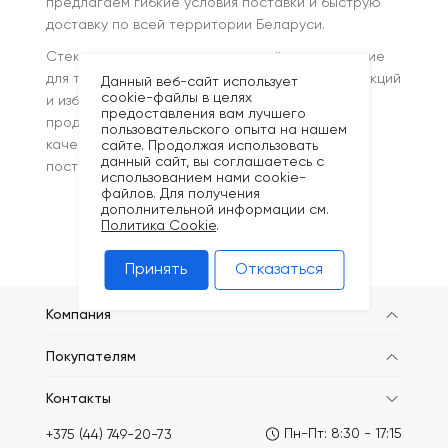
предлагаем гибкие условия поставки и быструю
доставку по всей территории Беларуси.
Стеклотканевая сетка — это надёжное решение
для тех, кто хочет повысить прочность конструкций
Данный веб-сайт использует
cookie-файлы в целях
и избежать лишних затрат на ремонт. Покупая
предоставления вам лучшего
продукцию в компании KRONEX, вы получаете
пользовательского опыта на нашем
качественный материал от проверенного
сайте. Продолжая использовать
данный сайт, вы соглашаетесь с
поставщика с гарантией результата.
использованием нами cookie-
файлов. Для получения
дополнительной информации см.
Политика Cookie
.
Принять
Отказаться
Компания
Покупателям
Контакты
Пн-Пт: 8:30 - 17:15
+375 (44) 749-20-73