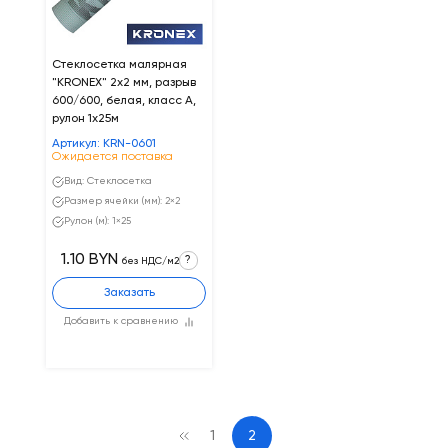
Стеклосетка малярная
"KRONEX" 2х2 мм, разрыв
600/600, белая, класс А,
рулон 1х25м
Артикул: KRN-0601
Ожидается поставка
Вид: Стеклосетка
Размер ячейки (мм): 2×2
Рулон (м): 1×25
1.10 BYN
?
без НДС/м2
Заказать
Добавить к сравнению
1
2