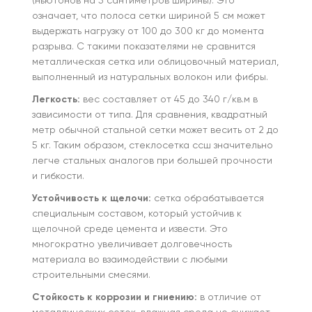
(ньютонов на 5 сантиметров ширины). Это
означает, что полоса сетки шириной 5 см может
выдержать нагрузку от 100 до 300 кг до момента
разрыва. С такими показателями не сравнится
металлическая сетка или облицовочный материал,
выполненный из натуральных волокон или фибры.
Легкость:
вес составляет от 45 до 340 г/кв.м в
зависимости от типа. Для сравнения, квадратный
метр обычной стальной сетки может весить от 2 до
5 кг. Таким образом, стеклосетка ссш значительно
легче стальных аналогов при большей прочности
и гибкости.
Устойчивость к щелочи:
сетка обрабатывается
специальным составом, который устойчив к
щелочной среде цемента и извести. Это
многократно увеличивает долговечность
материала во взаимодействии с любыми
строительными смесями.
Стойкость к коррозии и гниению:
в отличие от