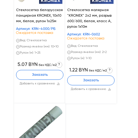
Стеклосетка белорусская
Стеклосетка малярная
панцирная KRONEX, 10х10
"KRONEX" 2х2 мм, разрыв
мм, белая, рулон 1х25м
600/600, белая, класс А,
рулон 1х10м
Артикул: KRN-4000/PБ
Ожидается поставка
Артикул: KRN-0602
Ожидается поставка
Вид: Стеклосетка
Вид: Стеклосетка
Размер ячейки (мм): 10×10
Размер ячейки (мм): 2×2
Рулон (м): 1×25
Рулон (м): 1×10
5.07 BYN
?
без НДС/м2
1.22 BYN
?
без НДС/м2
Заказать
Заказать
Добавить к сравнению
Добавить к сравнению