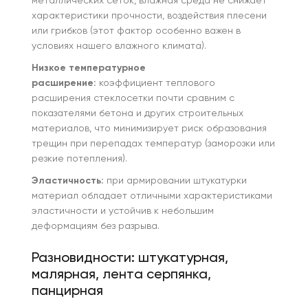
металлических сеток, влажная среда не снижает
характеристики прочности, воздействия плесени
или грибков (этот фактор особенно важен в
условиях нашего влажного климата).
Низкое температурное
расширение:
коэффициент теплового
расширения стеклосетки почти сравним с
показателями бетона и других строительных
материалов, что минимизирует риск образования
трещин при перепадах температур (заморозки или
резкие потепления).
Эластичность:
при армировании штукатурки
материал обладает отличными характеристиками
эластичности и устойчив к небольшим
деформациям без разрыва.
Разновидности: штукатурная,
малярная, лента серпянка,
панцирная