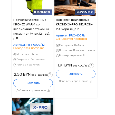
Перчатки утепленные
Перчатки нейлоновые
KRONEX WARM со
KRONEX X-PRO, NEURON-
вспененным латексным
PU, черные, р.9
покрытием (упак.12 пар),
Артикул: PRO-1009b
р.11
Ожидается поставка
Артикул: PER-0009/12
Материал: Нейлон
Ожидается поставка
Покрытие: Полиуретановое
Материал: Акрил
Размер перчаток: 9
Покрытие: Латексное
Размер перчаток: 11
1.91 BYN
?
без НДС/пар
Заказать
2.50 BYN
?
без НДС/пар
Добавить к сравнению
Заказать
Добавить к сравнению