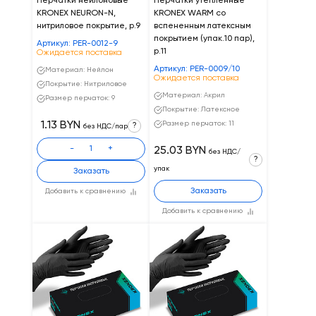
Перчатки нейлоновые
Перчатки утепленные
KRONEX NEURON-N,
KRONEX WARM со
нитриловое покрытие, р.9
вспененным латексным
покрытием (упак.10 пар),
Артикул: PER-0012-9
р.11
Ожидается поставка
Артикул: PER-0009/10
Материал: Нейлон
Ожидается поставка
Покрытие: Нитриловое
Материал: Акрил
Размер перчаток: 9
Покрытие: Латексное
1.13 BYN
Размер перчаток: 11
?
без НДС/пар
-
+
25.03 BYN
без НДС/
?
упак
Заказать
Заказать
Добавить к сравнению
Добавить к сравнению