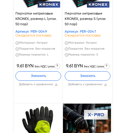
Перчатки нитриловые
Перчатки нитриловые
KRONEX, размер L (упак.
KRONEX, размер S (упак.
50 пар)
50 пар)
Артикул: PER-0049
Артикул: PER-0047
Ожидается поставка
Ожидается поставка
Материал: Нитрил
Материал: Нитрил
Покрытие: Без покрытия
Покрытие: Без покрытия
Размер перчаток: L
Размер перчаток: S
9.61 BYN
9.61 BYN
?
?
без НДС/упак
без НДС/упак
Заказать
Заказать
Добавить к сравнению
Добавить к сравнению