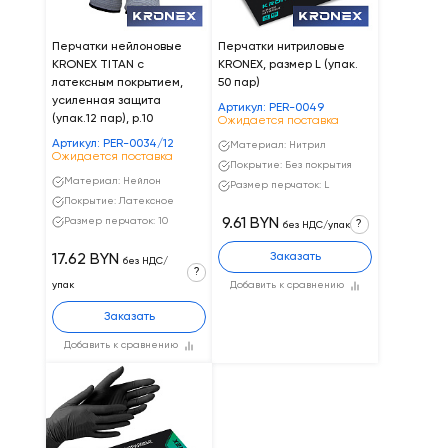
Перчатки нейлоновые
Перчатки нитриловые
KRONEX TITAN с
KRONEX, размер L (упак.
латексным покрытием,
50 пар)
усиленная защита
Артикул: PER-0049
(упак.12 пар), р.10
Ожидается поставка
Артикул: PER-0034/12
Материал: Нитрил
Ожидается поставка
Покрытие: Без покрытия
Материал: Нейлон
Размер перчаток: L
Покрытие: Латексное
Размер перчаток: 10
9.61 BYN
?
без НДС/упак
Заказать
17.62 BYN
без НДС/
?
упак
Добавить к сравнению
Заказать
Добавить к сравнению