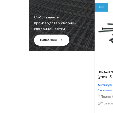
ХИТ
Собственное
производство сварной
кладочной сетки
Подробнее
Гвозди 
(упак. 5 
Артикул
В наличии
Длина (
Матери