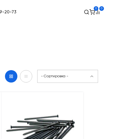
0
0
49-20-73
- Сортировка -