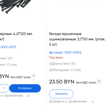
черные 4,0*120 мм.
Гвозди ершенные
кг)
оцинкованные 3,1*50 мм. (упак.
5 кг)
 GVZ-0011
Артикул: GVZ-0202
Под заказ
мм): 120
Длина (мм): 50
ал: Сталь
Материал: Сталь
 BYN
?
без НДС/упак
23.50 BYN
?
без НДС/упак
+
В корзину
Заказать
ь к сравнению
Добавить к сравнению