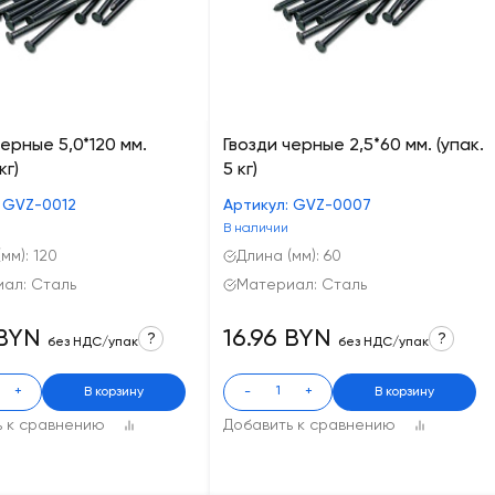
черные 5,0*120 мм.
Гвозди черные 2,5*60 мм. (упак.
кг)
5 кг)
: GVZ-0012
Артикул: GVZ-0007
В наличии
мм): 120
Длина (мм): 60
ал: Сталь
Материал: Сталь
 BYN
16.96 BYN
?
?
без НДС/упак
без НДС/упак
+
В корзину
-
+
В корзину
ь к сравнению
Добавить к сравнению