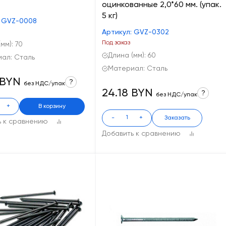
оцинкованные 2,0*60 мм. (упак.
5 кг)
: GVZ-0008
Артикул: GVZ-0302
Под заказ
мм): 70
Длина (мм): 60
ал: Сталь
Материал: Сталь
 BYN
?
без НДС/упак
24.18 BYN
?
без НДС/упак
+
В корзину
-
+
Заказать
ь к сравнению
Добавить к сравнению