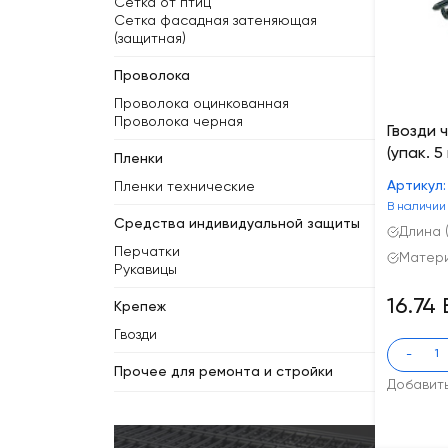
Сетка от птиц
Сетка фасадная затеняющая
(защитная)
Проволока
Проволока оцинкованная
Проволока черная
Гвозди 
(упак. 5 
Пленки
Артикул
Пленки технические
В наличии
Средства индивидуальной защиты
Длина (
Перчатки
Матери
Рукавицы
16.74
Крепеж
Гвозди
-
Прочее для ремонта и стройки
Добавит