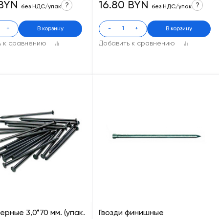
 BYN
16.80 BYN
?
?
без НДС/упак
без НДС/упак
+
В корзину
-
+
В корзину
ь к сравнению
Добавить к сравнению
ерные 3,0*70 мм. (упак.
Гвозди финишные