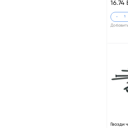
16.74
-
Добавит
Гвозди ч