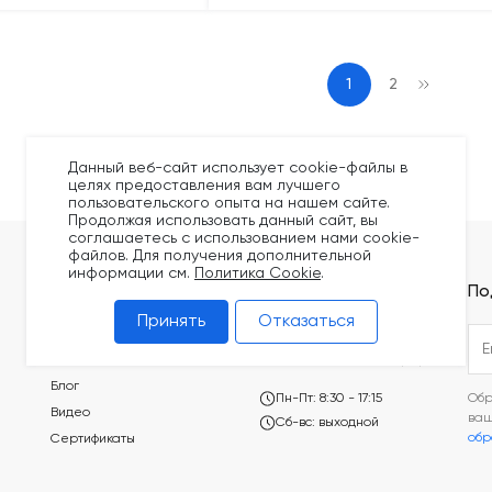
1
2
Данный веб-сайт использует cookie-файлы в
целях предоставления вам лучшего
пользовательского опыта на нашем сайте.
Продолжая использовать данный сайт, вы
соглашаетесь с использованием нами cookie-
файлов. Для получения дополнительной
информации см.
Политика Cookie
.
Покупателям
Контакты
По
Принять
Отказаться
Оплата
+375 (44) 749-20-73
Доставка
build@kronex-company.by
Блог
Пн-Пт: 8:30 - 17:15
Обр
Видео
ва
Сб-вс: выходной
обр
Сертификаты