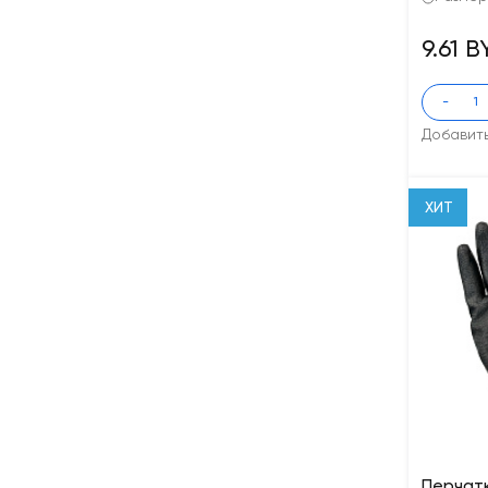
9.61 
-
Добавит
ХИТ
Перчат