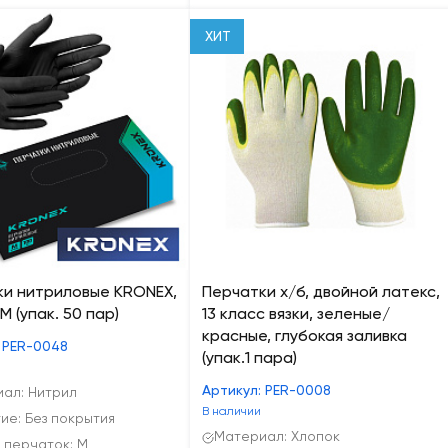
ХИТ
ки нитриловые KRONEX,
Перчатки х/б, двойной латекс,
M (упак. 50 пар)
13 класс вязки, зеленые/
красные, глубокая заливка
 PER-0048
(упак.1 пара)
Артикул: PER-0008
ал: Нитрил
В наличии
ие: Без покрытия
Материал: Хлопок
 перчаток: M