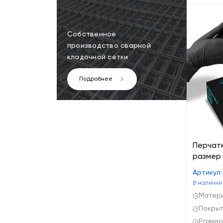
Собственное
производство сварной
кладочной сетки
Подробнее
Перчат
размер 
Артикул:
В наличии
Матери
Покрыт
Размер