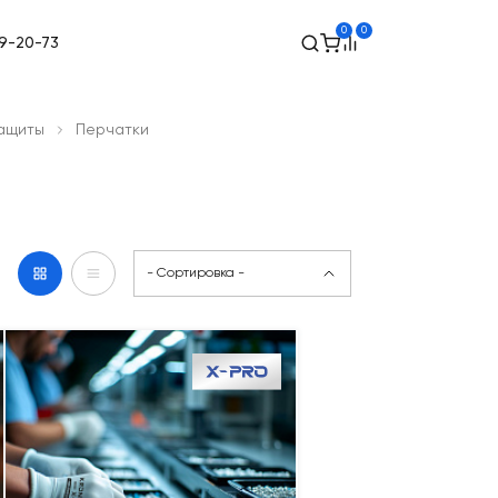
0
0
49-20-73
защиты
Перчатки
- Сортировка -