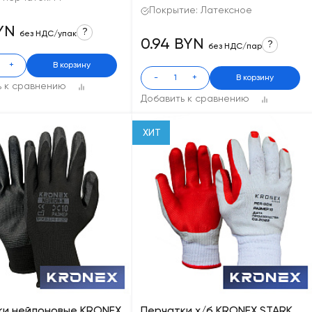
Покрытие: Латексное
BYN
?
без НДС/упак
0.94 BYN
?
без НДС/пар
+
В корзину
-
+
В корзину
ь к сравнению
Добавить к сравнению
ХИТ
ки нейлоновые KRONEX
Перчатки х/б KRONEX STARK,