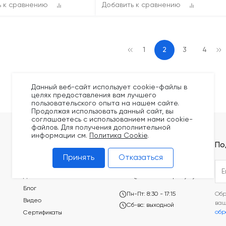
ь к сравнению
Добавить к сравнению
1
2
3
4
Данный веб-сайт использует cookie-файлы в
целях предоставления вам лучшего
пользовательского опыта на нашем сайте.
Продолжая использовать данный сайт, вы
соглашаетесь с использованием нами cookie-
файлов. Для получения дополнительной
информации см.
Политика Cookie
.
Покупателям
Контакты
По
Принять
Отказаться
Оплата
+375 (44) 749-20-73
Доставка
build@kronex-company.by
Блог
Пн-Пт: 8:30 - 17:15
Обр
Видео
ва
Сб-вс: выходной
обр
Сертификаты