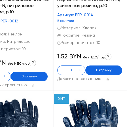
-N, нитриловое
усиленная резина, р.10
е, р.10
Артикул: PER-0014
 PER-0012
В наличии
Материал: Хлопок
ал: Нейлон
Покрытие: Резина
ие: Нитриловое
Размер перчаток: 10
 перчаток: 10
1.52 BYN
?
без НДС/пар
BYN
?
без НДС/пар
-
+
В корзину
+
В корзину
Добавить к сравнению
ь к сравнению
ХИТ