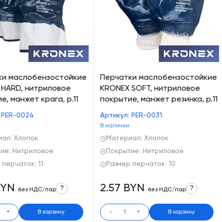
ки маслобензостойкие
Перчатки маслобензостойкие
 HARD, нитриловое
KRONEX SOFT, нитриловое
е, манжет крага, р.11
покрытие, манжет резинка, р.11
 PER-0024
Артикул: PER-0031
В наличии
ал: Хлопок
Материал: Хлопок
ие: Нитриловое
Покрытие: Нитриловое
 перчаток: 11
Размер перчаток: 10
BYN
2.57 BYN
?
?
без НДС/пар
без НДС/пар
+
В корзину
-
+
В корзину