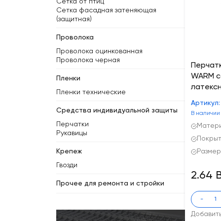
Сетка от птиц
Сетка фасадная затеняющая
(защитная)
Проволока
Проволока оцинкованная
Проволока черная
Перчат
WARM с
Пленки
латексн
Пленки технические
Артикул
Средства индивидуальной защиты
В наличии
Перчатки
Матери
Рукавицы
Покрыт
Крепеж
Размер
Гвозди
2.64 
Прочее для ремонта и стройки
-
Добавит