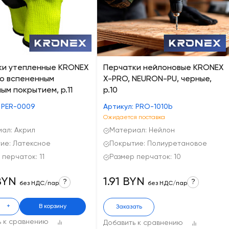
ки утепленные KRONEX
Перчатки нейлоновые KRONEX
о вспененным
X-PRO, NEURON-PU, черные,
ым покрытием, р.11
р.10
: PER-0009
Артикул: PRO-1010b
Ожидается поставка
ал: Акрил
Материал: Нейлон
ие: Латексное
Покрытие: Полиуретановое
 перчаток: 11
Размер перчаток: 10
BYN
1.91 BYN
?
?
без НДС/пар
без НДС/пар
+
В корзину
Заказать
ь к сравнению
Добавить к сравнению