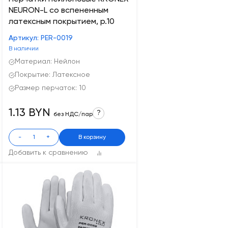
NEURON-L со вспененным
латексным покрытием, р.10
Артикул: PER-0019
В наличии
Материал: Нейлон
Покрытие: Латексное
Размер перчаток: 10
1.13 BYN
?
без НДС/пар
-
+
В корзину
Добавить к сравнению