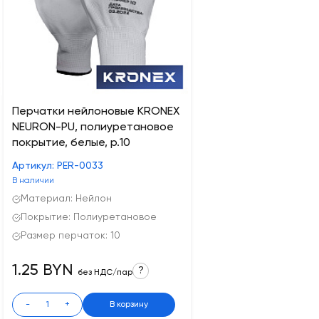
Перчатки нейлоновые KRONEX
NEURON-PU, полиуретановое
покрытие, белые, р.10
Артикул: PER-0033
В наличии
Материал: Нейлон
Покрытие: Полиуретановое
Размер перчаток: 10
1.25 BYN
?
без НДС/пар
-
+
В корзину