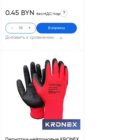
0.45 BYN
?
без НДС/пар
-
+
В корзину
Добавить к сравнению
Перчатки нейлоновые KRONEX