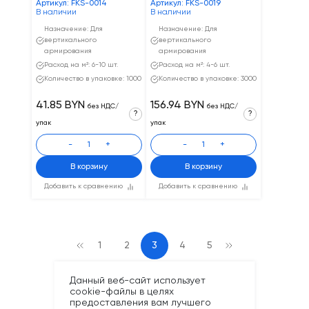
Артикул: FKS-0014
Артикул: FKS-0019
В наличии
В наличии
Назначение: Для
Назначение: Для
вертикального
вертикального
армирования
армирования
Расход на м²: 6-10 шт.
Расход на м²: 4-6 шт.
Количество в упаковке: 1000
Количество в упаковке: 3000
41.85 BYN
156.94 BYN
без НДС/
без НДС/
?
?
упак
упак
-
+
-
+
В корзину
В корзину
Добавить к сравнению
Добавить к сравнению
1
2
3
4
5
Данный веб-сайт использует
cookie-файлы в целях
предоставления вам лучшего