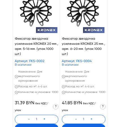
Фиксатор звездочка
Фиксатор звездочка
усиленная KRONEX 20 мм.,
усиленная KRONEX 25 мм.,
арм. 5-16 мм. (упак.1000
арм. 6-20 мм. (упак.1000
шт.)
шт.)
Артикул: FKS-0002
Артикул: FKS-0004
В наличии
В наличии
Назначение: Для
Назначение: Для
вертикального
вертикального
армирования
армирования
Расход на м²: 4-6 шт.
Расход на м²: 4-6 шт.
Количество в упаковке: 1000
Количество в упаковке: 1000
31.39 BYN
41.85 BYN
без НДС/
без НДС/
?
?
упак
упак
-
+
-
+