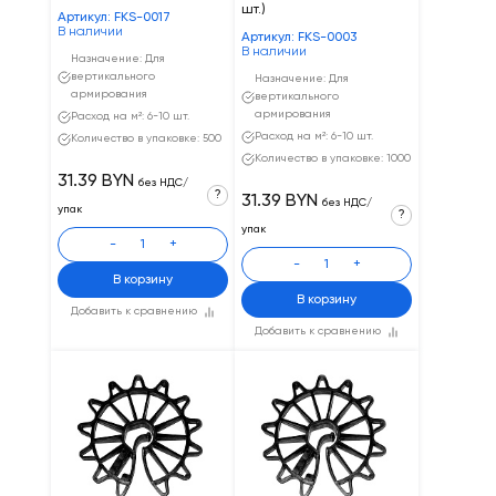
шт.)
Артикул: FKS-0017
В наличии
Артикул: FKS-0003
В наличии
Назначение: Для
вертикального
Назначение: Для
армирования
вертикального
армирования
Расход на м²: 6-10 шт.
Расход на м²: 6-10 шт.
Количество в упаковке: 500
Количество в упаковке: 1000
31.39 BYN
без НДС/
?
31.39 BYN
без НДС/
упак
?
упак
-
+
-
+
В корзину
В корзину
Добавить к сравнению
Добавить к сравнению