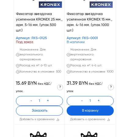
Фиксатор звездочка
Фиксатор звездочка
усиленная KRONEX 25 мм.,
усиленная KRONEX 15 мм.,
арм. 5-16 мм. (упак.500
арм. 4-16 мм. (упак.1000
шт.)
шт.)
Артикул: FKS-0125
Артикул: FKS-0001
Под заказ
В наличии
Назначение: Для
Назначение: Для
вертикального
вертикального
армирования
армирования
Расход на м²: 6-10 шт.
Расход на м²: 4-6 шт.
Количество в упаковке: 500
Количество в упаковке: 1000
15.69 BYN
31.39 BYN
без НДС/
без НДС/
?
?
упак
упак
-
+
-
+
Заказать
В корзину
Добавить к сравнению
Добавить к сравнению