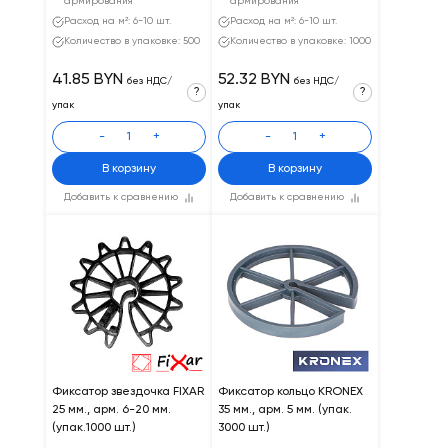
армирования
армирования
Расход на м²: 6-10 шт.
Расход на м²: 6-10 шт.
Количество в упаковке: 500
Количество в упаковке: 1000
41.85 BYN
52.32 BYN
без НДС/
без НДС/
?
?
упак
упак
-
+
-
+
В корзину
В корзину
Добавить к сравнению
Добавить к сравнению
Фиксатор звездочка FIXAR
Фиксатор кольцо KRONEX
25 мм., арм. 6-20 мм.
35 мм., арм. 5 мм. (упак.
(упак.1000 шт.)
3000 шт.)