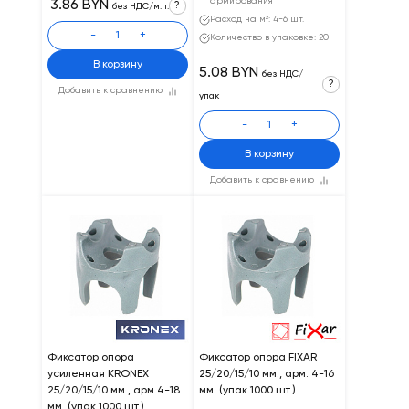
армирования
3.86 BYN
?
без НДС/м.п.
Расход на м²: 4-6 шт.
-
+
Количество в упаковке: 20
В корзину
5.08 BYN
без НДС/
?
Добавить к сравнению
упак
-
+
В корзину
Добавить к сравнению
Фиксатор опора
Фиксатор опора FIXAR
усиленная KRONEX
25/20/15/10 мм., арм. 4-16
25/20/15/10 мм., арм.4-18
мм. (упак 1000 шт.)
мм. (упак 1000 шт.)