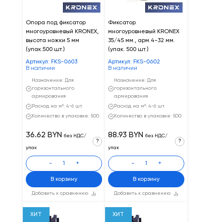
Опора под фиксатор
Фиксатор
многоуровневый KRONEX,
многоуровневый KRONEX
высота ножки 5 мм
35/45 мм., арм.4-32 мм.
(упак.500 шт.)
(упак. 500 шт.)
Артикул: FKS-0603
Артикул: FKS-0602
В наличии
В наличии
Назначение: Для
Назначение: Для
горизонтального
горизонтального
армирования
армирования
Расход на м²: 4-6 шт.
Расход на м²: 4-6 шт.
Количество в упаковке: 500
Количество в упаковке: 500
36.62 BYN
88.93 BYN
без НДС/
без НДС/
?
?
упак
упак
-
+
-
+
В корзину
В корзину
Добавить к сравнению
Добавить к сравнению
ХИТ
ХИТ