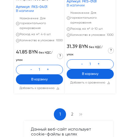
Артикул: FKS-0161
В наличии
Артикул: FKS-0401
В наличии
Назначение: Для
горизонтального
Назначение: Для
армирования
горизонтального
армирования
Расход на м²: 6-10 шт.
Расход на м²: 4-6 шт.
Количество в упаковке: 1000
Количество в упаковке: 1000
31.39 BYN
без НДС/
?
41.85 BYN
без НДС/
упак
?
упак
-
+
-
+
В корзину
В корзину
Добавить к сравнению
Добавить к сравнению
1
2
Данный веб-сайт использует
cookie-файлы в целях