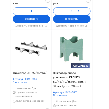
?
?
упак
упак
-
+
-
+
В корзину
В корзину
Добавить к сравнению
Добавить к сравнению
Фиксатор JТ 25 /Литва/
Фиксатор опора
усиленная KRONEX
Артикул: FKS-0113
50/45/40/35 мм., арм. 4-
В наличии
32 мм. (упак. 20 шт.)
Назначение: Для
горизонтального
Артикул: FKS-0411
В наличии
армирования
Количество в упаковке: 1
Назначение: Для
горизонтального