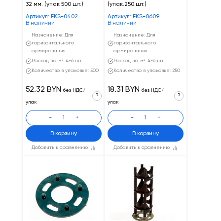
32 мм. (упак 500 шт.)
(упак.250 шт.)
Артикул: FKS-0402
Артикул: FKS-0609
В наличии
В наличии
Назначение: Для
Назначение: Для
горизонтального
горизонтального
армирования
армирования
Расход на м²: 4-6 шт.
Расход на м²: 4-6 шт.
Количество в упаковке: 500
Количество в упаковке: 250
52.32 BYN
18.31 BYN
без НДС/
без НДС/
?
?
упак
упак
-
+
-
+
В корзину
В корзину
Добавить к сравнению
Добавить к сравнению