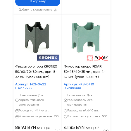
В корзину
Добавить к сравнению
Фиксатор опора KRONEX
Фиксатор опора FIXAR
50/60/70/80 мм., арм. 8-
50/45/40/35 мм., арм. 4-
32 мм. (упак.500 шт.)
32 мм. (упак. 500 шт.)
Артикул: FKS-0422
Артикул: FKS-0410
В наличии
В наличии
Назначение: Для
Назначение: Для
горизонтального
горизонтального
армирования
армирования
Расход на м²: 4-6 шт.
Расход на м²: 6-10 шт.
Количество в упаковке: 500
Количество в упаковке: 500
88.93 BYN
41.85 BYN
без НДС/
без НДС/