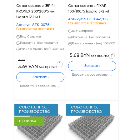
Сетка сварная (ВР-1)
Сетка сварная FIXAR
KRONEX 200*200*5 мм.
100/100/5 (карта 3×2 м)
(карта 3*2 м.)
Артикул: STK-0346/РБ
Ожидается поставка
Артикул: STK-0078
Ожидается поставка
Вид: Сварная
Вид: Сварная
Покрытие: Без покрытия
Покрытие: Без покрытия
Размер ячейки (мм): 100×100
Размер ячейки (мм): 200×200
5.68 BYN
?
без НДС/м2
3.70
?
Заказать
3.69 BYN
без НДС/м2
Добавить к сравнению
Заказать
Добавить к сравнению
СОБСТВЕННОЕ
СОБСТВЕННОЕ
ПРОИЗВОДСТВО
ПРОИЗВОДСТВО
НОВИНКА