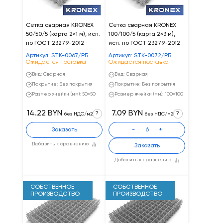
Сетка сварная KRONEX
Сетка сварная KRONEX
50/50/5 (карта 2×1 м), исп.
100/100/5 (карта 2×3 м),
по ГОСТ 23279-2012
исп. по ГОСТ 23279-2012
Артикул: STK-0067/РБ
Артикул: STK-0072/РБ
Ожидается поставка
Ожидается поставка
Вид: Сварная
Вид: Сварная
Покрытие: Без покрытия
Покрытие: Без покрытия
Размер ячейки (мм): 50×50
Размер ячейки (мм): 100×100
14.22 BYN
7.09 BYN
?
?
без НДС/м2
без НДС/м2
Заказать
-
+
Добавить к сравнению
Заказать
Добавить к сравнению
СОБСТВЕННОЕ
СОБСТВЕННОЕ
ПРОИЗВОДСТВО
ПРОИЗВОДСТВО