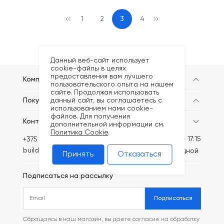
1
2
3
4
Данный веб-сайт использует
cookie-файлы в целях
предоставления вам лучшего
Компания
пользовательского опыта на нашем
сайте. Продолжая использовать
данный сайт, вы соглашаетесь с
Покупателям
использованием нами cookie-
файлов. Для получения
Контакты
дополнительной информации см.
Политика Cookie
.
Пн-Пт: 8:30 - 17:15
+375 (44) 749-20-73
build@kronex-company.by
Сб-вс: выходной
Принять
Отказаться
Подписаться на рассылку
Подписаться
Обращаясь в наш магазин, вы даете согласие на обработку