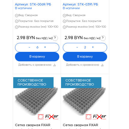
Артикул: STK-0069/РБ
Артикул: STK-0391/РБ
В наличии
В наличии
Вид: Сварная
Вид: Сварная
Покрытие: Без покрытия
Покрытие: Без покрытия
Размер ячейки (мм): 100×100
Размер ячейки (мм): 100×100
2.98 BYN
2.98 BYN
?
?
без НДС/м2
без НДС/м2
-
+
-
+
В корзину
В корзину
Добавить к сравнению
Добавить к сравнению
СОБСТВЕННОЕ
СОБСТВЕННОЕ
ПРОИЗВОДСТВО
ПРОИЗВОДСТВО
Сетка сварная FIXAR
Сетка сварная FIXAR