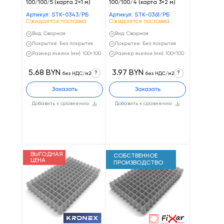
100/100/5 (карта 2×1 м)
100/100/4 (карта 3×2 м)
Артикул: STK-0343/РБ
Артикул: STK-0361/РБ
Ожидается поставка
Ожидается поставка
Вид: Сварная
Вид: Сварная
Покрытие: Без покрытия
Покрытие: Без покрытия
Размер ячейки (мм): 100×100
Размер ячейки (мм): 100×100
5.68 BYN
3.97 BYN
?
?
без НДС/м2
без НДС/м2
Заказать
Заказать
Добавить к сравнению
Добавить к сравнению
ВЫГОДНАЯ
СОБСТВЕННОЕ
ЦЕНА
ПРОИЗВОДСТВО