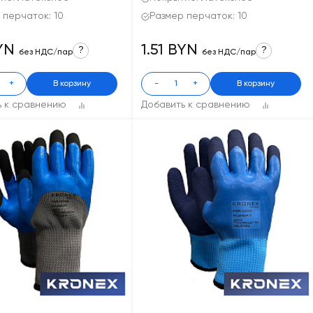
 перчаток: 10
Размер перчаток: 10
BYN
1.51 BYN
?
?
без НДС/пар
без НДС/пар
+
В корзину
-
+
В корзину
ь к сравнению
Добавить к сравнению