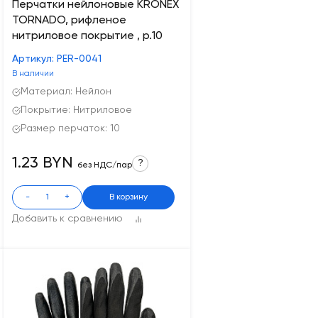
Перчатки нейлоновые KRONEX
TORNADO, рифленое
нитриловое покрытие , р.10
Артикул: PER-0041
В наличии
Материал: Нейлон
Покрытие: Нитриловое
Размер перчаток: 10
1.23 BYN
?
без НДС/пар
-
+
В корзину
Добавить к сравнению