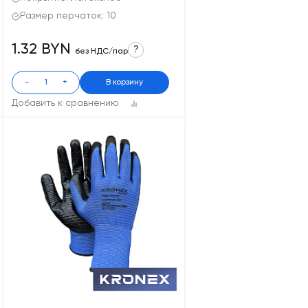
Размер перчаток: 10
1.32 BYN
?
без НДС/пар
-
+
В корзину
Добавить к сравнению