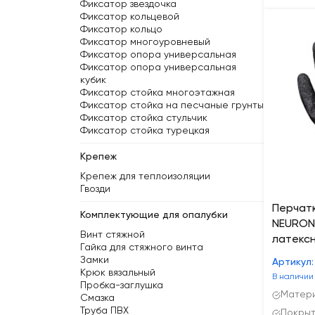
Фиксатор звездочка
Фиксатор кольцевой
Фиксатор кольцо
Фиксатор многоуровневый
Фиксатор опора универсальная
Фиксатор опора универсальная
кубик
Фиксатор стойка многоэтажная
Фиксатор стойка на песчаные грунты
Фиксатор стойка стульчик
Фиксатор стойка турецкая
Крепеж
Крепеж для теплоизоляции
Гвозди
Перчат
Комплектующие для опалубки
NEURON
Винт стяжной
латексн
Гайка для стяжного винта
Замки
Артикул:
Крюк вязальный
В наличии
Пробка-заглушка
Матери
Смазка
Труба ПВХ
Покрыт