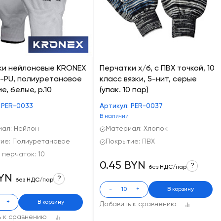
ки нейлоновые KRONEX
Перчатки х/б, с ПВХ точкой, 10
-PU, полиуретановое
класс вязки, 5-нит, серые
е, белые, р.10
(упак. 10 пар)
 PER-0033
Артикул: PER-0037
В наличии
ал: Нейлон
Материал: Хлопок
ие: Полиуретановое
Покрытие: ПВХ
 перчаток: 10
0.45 BYN
?
без НДС/пар
BYN
?
без НДС/пар
-
+
В корзину
+
В корзину
Добавить к сравнению
ь к сравнению