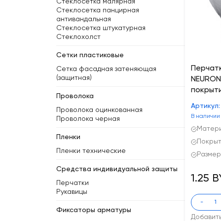
Стеклосетка малярная
Стеклосетка панцирная
антивандальная
Стеклосетка штукатурная
Стеклохолст
Сетки пластиковые
Перчат
Сетка фасадная затеняющая
(защитная)
NEURON
покрыти
Проволока
Артикул:
Проволока оцинкованная
В наличии
Проволока черная
Матери
Пленки
Покрыт
Пленки технические
Размер
Средства индивидуальной защиты
1.25 
Перчатки
Рукавицы
-
Фиксаторы арматуры
Добавит