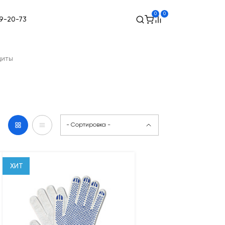
0
0
49-20-73
щиты
- Сортировка -
ХИТ