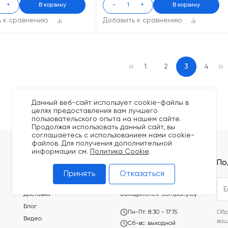
+
В корзину
-
+
В корзину
ь к сравнению
Добавить к сравнению
1
2
3
4
Данный веб-сайт использует cookie-файлы в
целях предоставления вам лучшего
пользовательского опыта на нашем сайте.
Продолжая использовать данный сайт, вы
соглашаетесь с использованием нами cookie-
файлов. Для получения дополнительной
информации см.
Политика Cookie
.
Покупателям
Контакты
По
Принять
Отказаться
Оплата
+375 (44) 749-20-73
Доставка
build@kronex-company.by
Блог
Пн-Пт: 8:30 - 17:15
Обр
Видео
ва
Сб-вс: выходной