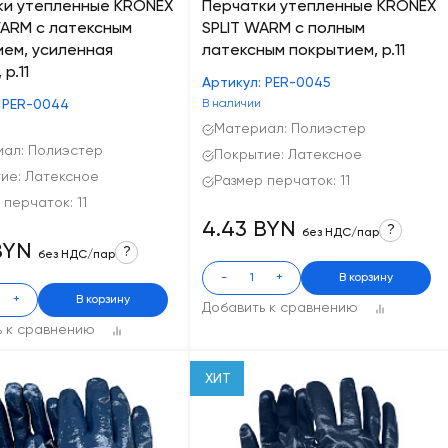
ки утепленные KRONEX
Перчатки утепленные KRONEX
WARM с латексным
SPLIT WARM с полным
ем, усиленная
латексным покрытием, р.11
р.11
Артикул: PER-0045
: PER-0044
В наличии
Материал: Полиэстер
ал: Полиэстер
Покрытие: Латексное
ие: Латексное
Размер перчаток: 11
 перчаток: 11
4.43 BYN
?
без НДС/пар
BYN
?
без НДС/пар
-
+
В корзину
+
В корзину
Добавить к сравнению
ь к сравнению
ХИТ