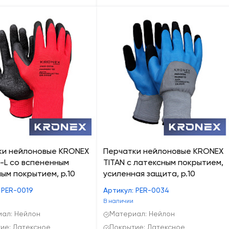
ки нейлоновые KRONEX
Перчатки нейлоновые KRONEX
-L со вспененным
TITAN с латексным покрытием,
ым покрытием, р.10
усиленная защита, р.10
 PER-0019
Артикул: PER-0034
В наличии
ал: Нейлон
Материал: Нейлон
ие: Латексное
Покрытие: Латексное