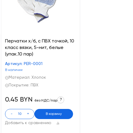
Перчатки х/б, с ПВХ точкой, 10
класс вязки, 5-нит, белые
(упак.10 пар)
Артикул: PER-0001
В наличии
Материал: Хлопок
Покрытие: ПВХ
0.45 BYN
?
без НДС/пар
-
+
В корзину
Добавить к сравнению