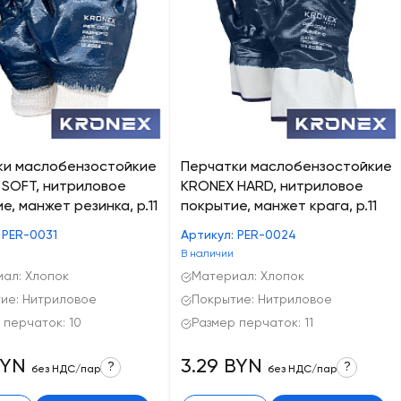
ки маслобензостойкие
Перчатки маслобензостойкие
 SOFT, нитриловое
KRONEX HARD, нитриловое
е, манжет резинка, р.11
покрытие, манжет крага, р.11
 PER-0031
Артикул: PER-0024
В наличии
ал: Хлопок
Материал: Хлопок
ие: Нитриловое
Покрытие: Нитриловое
 перчаток: 10
Размер перчаток: 11
BYN
3.29 BYN
?
?
без НДС/пар
без НДС/пар