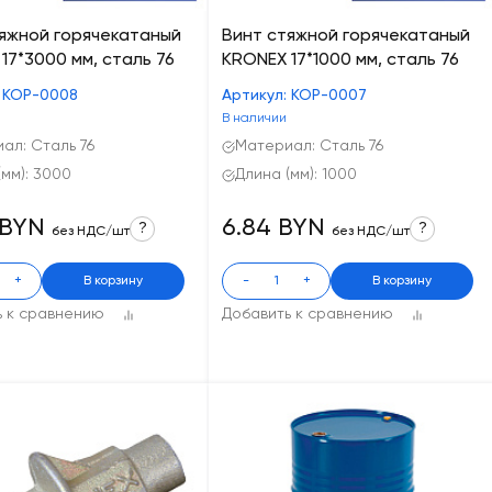
яжной горячекатаный
Винт стяжной горячекатаный
17*3000 мм, сталь 76
KRONEX 17*1000 мм, сталь 76
: КОР-0008
Артикул: КОР-0007
В наличии
ал: Сталь 76
Материал: Сталь 76
(мм): 3000
Длина (мм): 1000
 BYN
6.84 BYN
?
?
без НДС/шт
без НДС/шт
+
В корзину
-
+
В корзину
ь к сравнению
Добавить к сравнению