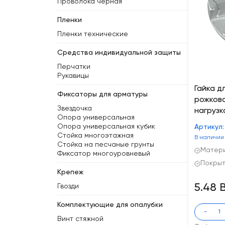
Проволока черная
Пленки
Пленки технические
Средства индивидуальной защиты
Перчатки
Рукавицы
Гайка д
Фиксаторы для арматуры
рожкова
Звездочка
нагрузк
Опора универсальная
Опора универсальная кубик
Артикул:
Стойка многоэтажная
В наличии
Стойка на песчаные грунты
Матери
Фиксатор многоуровневый
Покрыт
Крепеж
5.48 
Гвозди
Комплектующие для опалубки
-
Винт стяжной