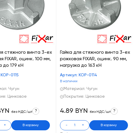
ля стяжного винта 3-ех
Гайка для стяжного винта 3-ех
я FIXAR, оцинк. 100 мм,
рожковая FIXAR, оцинк. 90 мм,
а до 179 кН
нагрузка до 163 кН
 КОР-0115
Артикул: КОР-0114
В наличии
ал: Чугун
Материал: Чугун
ие: Цинковое
Покрытие: Цинковое
BYN
4.89 BYN
?
?
без НДС/шт
без НДС/шт
+
В корзину
-
+
В корзину