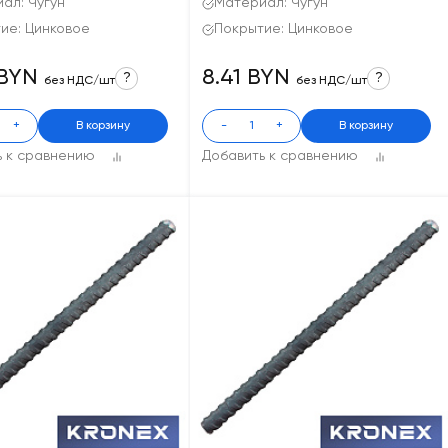
ал: Чугун
Материал: Чугун
ие: Цинковое
Покрытие: Цинковое
 BYN
8.41 BYN
?
?
без НДС/шт
без НДС/шт
+
В корзину
-
+
В корзину
ь к сравнению
Добавить к сравнению