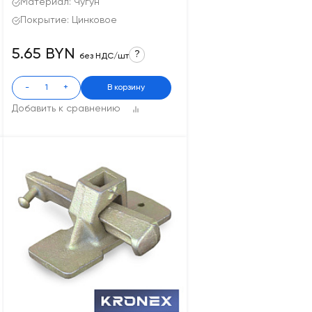
Материал: Чугун
Покрытие: Цинковое
5.65 BYN
?
без НДС/шт
-
+
В корзину
Добавить к сравнению