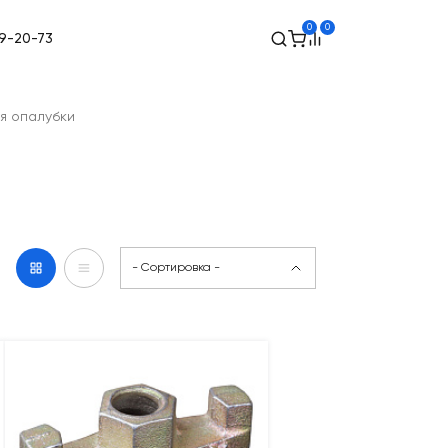
0
0
49-20-73
я опалубки
- Сортировка -