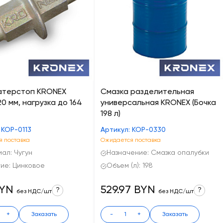
Ватерстоп KRONEX
Смазка разделительная
20 мм, нагрузка до 164
универсальная KRONEX (Бочка
198 л)
 КОР-0113
Артикул: КОР-0330
 поставка
Ожидается поставка
ал: Чугун
Назначение: Смазка опалубки
ие: Цинковое
Объем (л): 198
BYN
529.97 BYN
?
?
без НДС/шт
без НДС/шт
+
Заказать
-
+
Заказать