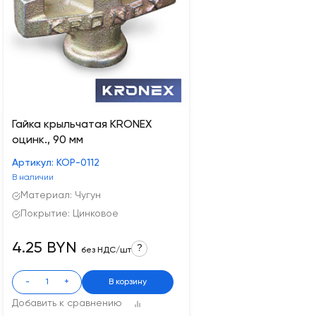
Гайка крыльчатая KRONEX
оцинк., 90 мм
Артикул: КОР-0112
В наличии
Материал: Чугун
Покрытие: Цинковое
4.25 BYN
?
без НДС/шт
-
+
В корзину
Добавить к сравнению