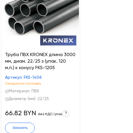
Труба ПВХ KRONEX длина 3000
мм, диам. 22/25 з (упак. 120
м.п.) к конусу FKS-1205
Артикул: FKS-1406
Ожидается поставка
Материал: ПВХ
Диаметр (мм): 22/25
66.82 BYN
?
без НДС/упак
Заказать