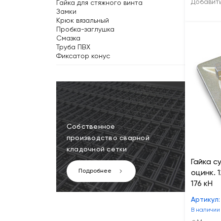
Добавит
Гайка для стяжного винта
Замки
Крюк вязальный
Пробка-заглушка
Смазка
Труба ПВХ
Фиксатор конус
Собственное
производство сварной
кладочной сетки
Гайка с
Подробнее
оцинк. 
176 кН
Артикул:
В наличии