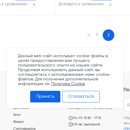
ь к сравнению
Добавить к сравнению
1
2
Данный веб-сайт использует cookie-файлы в
целях предоставления вам лучшего
пользовательского опыта на нашем сайте.
Продолжая использовать данный сайт, вы
соглашаетесь с использованием нами cookie-
файлов. Для получения дополнительной
информации см.
Политика Cookie
.
Покупателям
Контакты
По
Принять
Отказаться
Оплата
+375 (44) 749-20-73
Доставка
build@kronex-company.by
Блог
Пн-Пт: 8:30 - 17:15
Обр
Видео
ва
Сб-вс: выходной
обр
Сертификаты