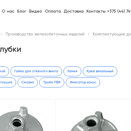
О нас
Блог
Видео
Оплата
Доставка
Контакты
+375 (44) 7
Производство железобетонных изделий
Комплектующие дл
лубки
ной
Гайка для стяжного винта
Замки
Крюк вязальный
аглушка
Смазка
Труба ПВХ
Фиксатор конус