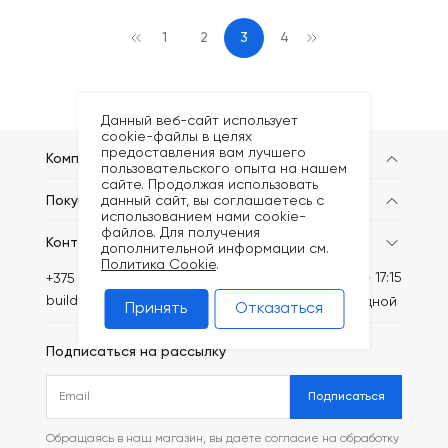
1
2
3
4
Данный веб-сайт использует
cookie-файлы в целях
предоставления вам лучшего
Компания
пользовательского опыта на нашем
сайте. Продолжая использовать
данный сайт, вы соглашаетесь с
Покупателям
использованием нами cookie-
файлов. Для получения
Контакты
дополнительной информации см.
Политика Cookie
.
Пн-Пт: 8:30 - 17:15
+375 (44) 749-20-73
build@kronex-company.by
Сб-вс: выходной
Принять
Отказаться
Подписаться на рассылку
Подписаться
Обращаясь в наш магазин, вы даете согласие на обработку