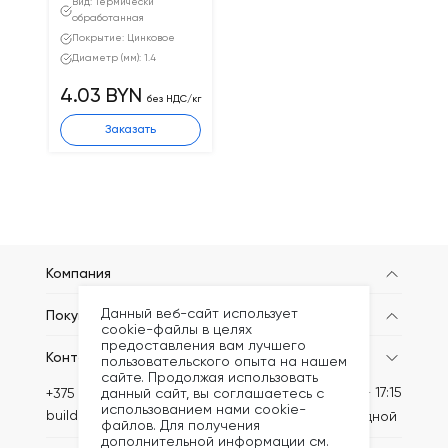
Вид: Термически
обработанная
Покрытие: Цинковое
Диаметр (мм): 1.4
4.03 BYN
без НДС/кг
Заказать
Компания
Данный веб-сайт использует
Покупателям
cookie-файлы в целях
предоставления вам лучшего
Контакты
пользовательского опыта на нашем
сайте. Продолжая использовать
Пн-Пт: 8:30 - 17:15
данный сайт, вы соглашаетесь с
+375 (44) 789-62-08
использованием нами cookie-
build@kronex-company.by
Сб-вс: выходной
файлов. Для получения
дополнительной информации см.