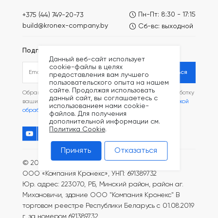
Пн-Пт: 8:30 - 17:15
+375 (44) 749-20-73
build@kronex-company.by
Сб-вс: выходной
Подписаться на рассылку
Данный веб-сайт использует
cookie-файлы в целях
Подписаться
предоставления вам лучшего
пользовательского опыта на нашем
сайте. Продолжая использовать
Обращаясь в наш магазин, вы даете согласие на обработку
данный сайт, вы соглашаетесь с
ваших
персональных данных
и соглашаетесь с
Политикой
использованием нами cookie-
обработки файлов Cookie
.
файлов. Для получения
дополнительной информации см.
Политика Cookie
.
Принять
Отказаться
© 2005—2026 Все права защищены.
ООО «Компания Кронекс», УНП: 691389732
Юр. адрес: 223070, РБ, Минский район, район аг.
Михановичи, здание ООО "Компания Кронекс"
В
торговом реестре Республики Беларусь с 01.08.2019
г. за номером 691389732