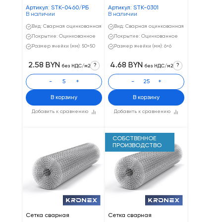
Артикул: STK-0460/РБ
Артикул: STK-0301
В наличии
В наличии
Вид: Сварная оцинкованная
Вид: Сварная оцинкованная
Покрытие: Оцинкованное
Покрытие: Оцинкованное
Размер ячейки (мм): 50×50
Размер ячейки (мм): 6×6
2.58 BYN
4.68 BYN
?
?
без НДС/м2
без НДС/м2
-
+
-
+
В корзину
В корзину
Добавить к сравнению
Добавить к сравнению
СОБСТВЕННОЕ
ПРОИЗВОДСТВО
Сетка сварная
Сетка сварная