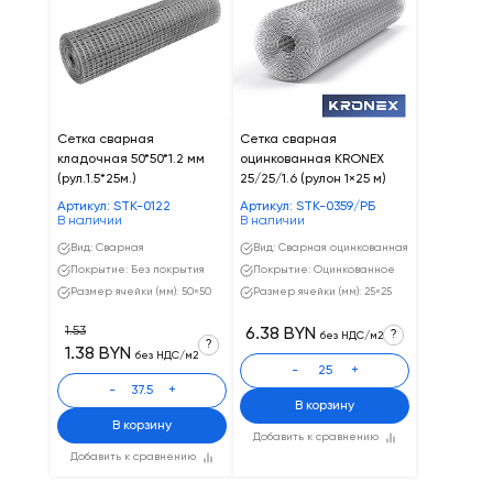
Сетка сварная
Сетка сварная
кладочная 50*50*1.2 мм
оцинкованная KRONEX
(рул.1.5*25м.)
25/25/1.6 (рулон 1×25 м)
Артикул: STK-0122
Артикул: STK-0359/РБ
В наличии
В наличии
Вид: Сварная
Вид: Сварная оцинкованная
Покрытие: Без покрытия
Покрытие: Оцинкованное
Размер ячейки (мм): 50×50
Размер ячейки (мм): 25×25
1.53
6.38 BYN
?
без НДС/м2
?
1.38 BYN
без НДС/м2
-
+
-
+
В корзину
В корзину
Добавить к сравнению
Добавить к сравнению