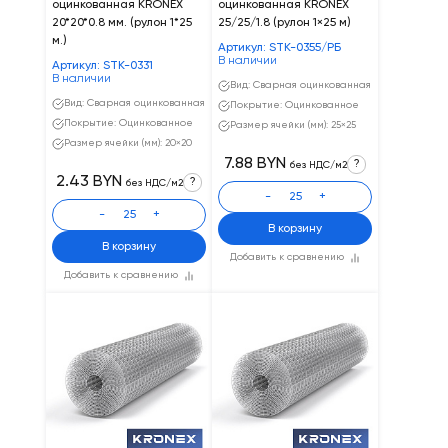
оцинкованная KRONEX
оцинкованная KRONEX
20*20*0.8 мм. (рулон 1*25
25/25/1.8 (рулон 1×25 м)
м.)
Артикул: STK-0355/РБ
В наличии
Артикул: STK-0331
В наличии
Вид: Сварная оцинкованная
Вид: Сварная оцинкованная
Покрытие: Оцинкованное
Покрытие: Оцинкованное
Размер ячейки (мм): 25×25
Размер ячейки (мм): 20×20
7.88 BYN
?
без НДС/м2
2.43 BYN
?
без НДС/м2
-
+
-
+
В корзину
В корзину
Добавить к сравнению
Добавить к сравнению