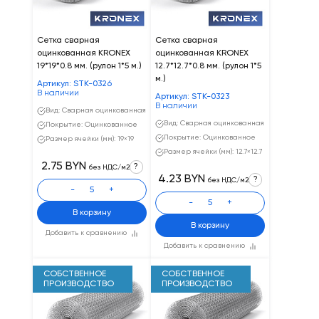
Сетка сварная
Сетка сварная
оцинкованная KRONEX
оцинкованная KRONEX
19*19*0.8 мм. (рулон 1*5 м.)
12.7*12.7*0.8 мм. (рулон 1*5
м.)
Артикул: STK-0326
В наличии
Артикул: STK-0323
В наличии
Вид: Сварная оцинкованная
Вид: Сварная оцинкованная
Покрытие: Оцинкованное
Покрытие: Оцинкованное
Размер ячейки (мм): 19×19
Размер ячейки (мм): 12.7×12.7
2.75 BYN
?
без НДС/м2
4.23 BYN
?
без НДС/м2
-
+
-
+
В корзину
В корзину
Добавить к сравнению
Добавить к сравнению
СОБСТВЕННОЕ
СОБСТВЕННОЕ
ПРОИЗВОДСТВО
ПРОИЗВОДСТВО