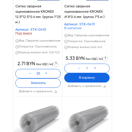
Сетка сварная
Cетка сварная
оцинкованная KRONEX
оцинкованная KRONEX
12.5*12.5*0.6 мм. (рулон 1*25
6*6*0.6 мм. (рулон 1*5 м.)
м.)
Артикул: STK-0413
В наличии
Артикул: STK-0410
Под заказ
Вид: Сварная оцинкованная
Вид: Сварная оцинкованная
Покрытие: Оцинкованное
Покрытие: Оцинкованное
Размер ячейки (мм): 6×6
Размер ячейки (мм): 12.5×12.5
5.33 BYN
?
без НДС/м2
2.71 BYN
?
без НДС/м2
-
+
-
+
В корзину
Заказать
Добавить к сравнению
Добавить к сравнению