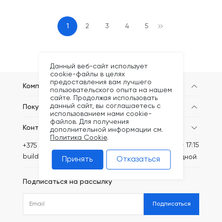
1
2
3
4
5
Данный веб-сайт использует
cookie-файлы в целях
предоставления вам лучшего
Компания
пользовательского опыта на нашем
сайте. Продолжая использовать
данный сайт, вы соглашаетесь с
Покупателям
использованием нами cookie-
файлов. Для получения
Контакты
дополнительной информации см.
Политика Cookie
.
Пн-Пт: 8:30 - 17:15
+375 (44) 789-64-70
build@kronex-company.by
Сб-вс: выходной
Принять
Отказаться
Подписаться на рассылку
Подписаться