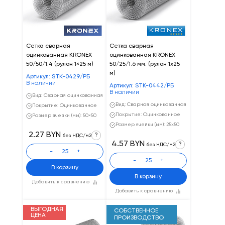
Сетка сварная
Сетка сварная
оцинкованная KRONEX
оцинкованная KRONEX
50/50/1.4 (рулон 1×25 м)
50/25/1.6 мм. (рулон 1х25
м)
Артикул: STK-0429/РБ
В наличии
Артикул: STK-0442/РБ
В наличии
Вид: Сварная оцинкованная
Вид: Сварная оцинкованная
Покрытие: Оцинкованное
Покрытие: Оцинкованное
Размер ячейки (мм): 50×50
Размер ячейки (мм): 25x50
2.27 BYN
?
без НДС/м2
4.57 BYN
?
без НДС/м2
-
+
-
+
В корзину
В корзину
Добавить к сравнению
Добавить к сравнению
ВЫГОДНАЯ
СОБСТВЕННОЕ
ЦЕНА
ПРОИЗВОДСТВО