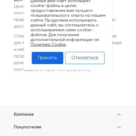
Данный веб-сайт использует
cookie-файлы в целях
Цена на стеклотканевую сетку зависит от
предоставления вам лучшего
плотности, размера ячеек и длины рулона. Мы
пользовательского опыта на нашем
предлагаем гибкие условия поставки и быструю
сайте. Продолжая использовать
данный сайт, вы соглашаетесь с
доставку по всей территории Беларуси.
использованием нами cookie-
файлов. Для получения
Стеклотканевая сетка — это надёжное решение
дополнительной информации см.
для тех, кто хочет повысить прочность конструкций
Политика Cookie
.
и избежать лишних затрат на ремонт. Покупая
продукцию в компании KRONEX, вы получаете
Принять
Отказаться
качественный материал от проверенного
поставщика с гарантией результата.
Компания
Покупателям