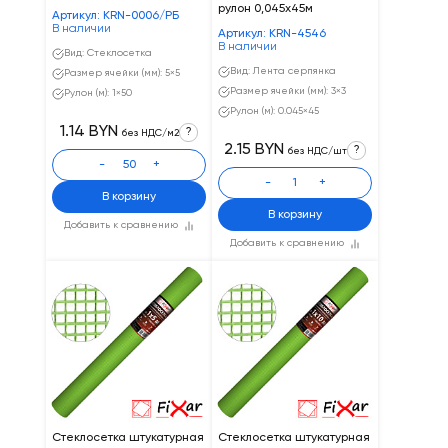
рулон 0,045х45м
Артикул: KRN-0006/PБ
В наличии
Артикул: KRN-4546
В наличии
Вид: Стеклосетка
Вид: Лента серпянка
Размер ячейки (мм): 5×5
Размер ячейки (мм): 3×3
Рулон (м): 1×50
Рулон (м): 0.045×45
1.14 BYN
?
без НДС/м2
2.15 BYN
?
без НДС/шт
-
+
-
+
В корзину
В корзину
Добавить к сравнению
Добавить к сравнению
Стеклосетка штукатурная
Стеклосетка штукатурная