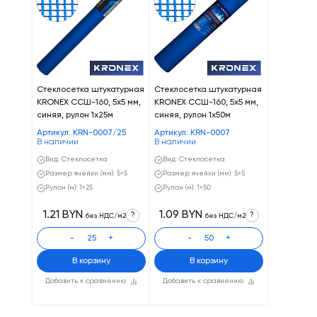
Стеклосетка штукатурная
Стеклосетка штукатурная
KRONEX ССШ-160, 5х5 мм,
KRONEX ССШ-160, 5х5 мм,
синяя, рулон 1х25м
синяя, рулон 1х50м
Артикул: KRN-0007/25
Артикул: KRN-0007
В наличии
В наличии
Вид: Стеклосетка
Вид: Стеклосетка
Размер ячейки (мм): 5×5
Размер ячейки (мм): 5×5
Рулон (м): 1×25
Рулон (м): 1×50
1.21 BYN
1.09 BYN
?
?
без НДС/м2
без НДС/м2
-
+
-
+
В корзину
В корзину
Добавить к сравнению
Добавить к сравнению