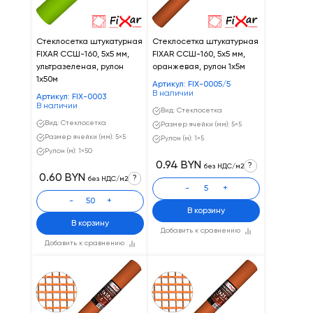
Стеклосетка штукатурная
Стеклосетка штукатурная
FIXAR CCШ-160, 5х5 мм,
FIXAR CCШ-160, 5х5 мм,
ультразеленая, рулон
оранжевая, рулон 1х5м
1х50м
Артикул: FIX-0005/5
В наличии
Артикул: FIX-0003
В наличии
Вид: Стеклосетка
Вид: Стеклосетка
Размер ячейки (мм): 5×5
Размер ячейки (мм): 5×5
Рулон (м): 1×5
Рулон (м): 1×50
0.94 BYN
?
без НДС/м2
0.60 BYN
?
без НДС/м2
-
+
-
+
В корзину
В корзину
Добавить к сравнению
Добавить к сравнению