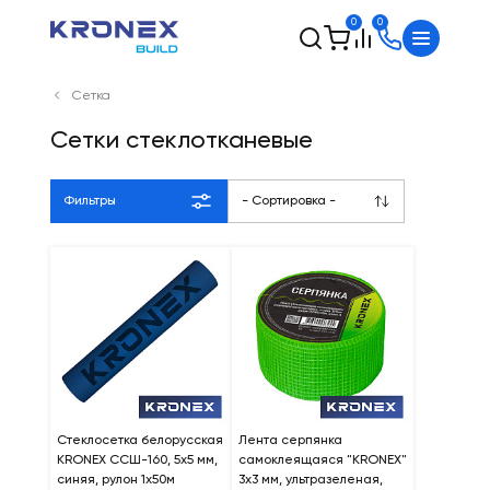
0
0
Сетка
Сетки стеклотканевые
Фильтры
- Сортировка -
Стеклосетка белорусская
Лента серпянка
KRONEX CCШ-160, 5х5 мм,
самоклеящаяся "KRONEX"
синяя, рулон 1х50м
3х3 мм, ультразеленая,