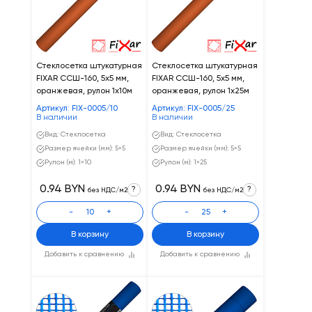
Стеклосетка штукатурная
Стеклосетка штукатурная
FIXAR CCШ-160, 5х5 мм,
FIXAR CCШ-160, 5х5 мм,
оранжевая, рулон 1х10м
оранжевая, рулон 1х25м
Артикул: FIX-0005/10
Артикул: FIX-0005/25
В наличии
В наличии
Вид: Стеклосетка
Вид: Стеклосетка
Размер ячейки (мм): 5×5
Размер ячейки (мм): 5×5
Рулон (м): 1×10
Рулон (м): 1×25
0.94 BYN
0.94 BYN
?
?
без НДС/м2
без НДС/м2
-
+
-
+
В корзину
В корзину
Добавить к сравнению
Добавить к сравнению