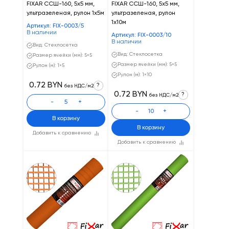
FIXAR CCШ-160, 5х5 мм,
FIXAR CCШ-160, 5х5 мм,
ультразеленая, рулон 1х5м
ультразеленая, рулон
1х10м
Артикул: FIX-0003/5
В наличии
Артикул: FIX-0003/10
В наличии
Вид: Стеклосетка
Вид: Стеклосетка
Размер ячейки (мм): 5×5
Размер ячейки (мм): 5×5
Рулон (м): 1×5
Рулон (м): 1×10
0.72 BYN
?
без НДС/м2
0.72 BYN
?
без НДС/м2
-
+
-
+
В корзину
В корзину
Добавить к сравнению
Добавить к сравнению