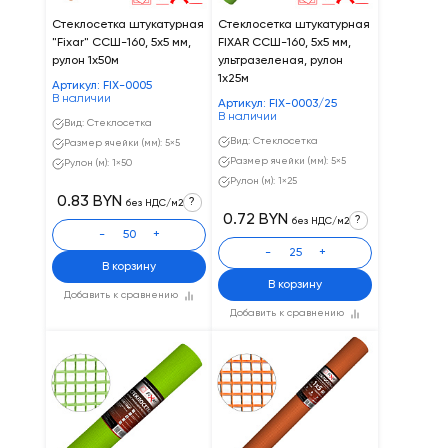
Стеклосетка штукатурная
Стеклосетка штукатурная
"Fixar" CCШ-160, 5х5 мм,
FIXAR CCШ-160, 5х5 мм,
рулон 1х50м
ультразеленая, рулон
1х25м
Артикул: FIX-0005
В наличии
Артикул: FIX-0003/25
В наличии
Вид: Стеклосетка
Вид: Стеклосетка
Размер ячейки (мм): 5×5
Размер ячейки (мм): 5×5
Рулон (м): 1×50
Рулон (м): 1×25
0.83 BYN
?
без НДС/м2
0.72 BYN
?
без НДС/м2
-
+
-
+
В корзину
В корзину
Добавить к сравнению
Добавить к сравнению