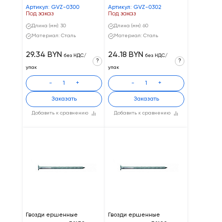
Артикул: GVZ-0300
Артикул: GVZ-0302
Под заказ
Под заказ
Длина (мм): 30
Длина (мм): 60
Материал: Сталь
Материал: Сталь
29.34 BYN
24.18 BYN
без НДС/
без НДС/
?
?
упак
упак
-
+
-
+
Заказать
Заказать
Добавить к сравнению
Добавить к сравнению
Гвозди ершенные
Гвозди ершенные