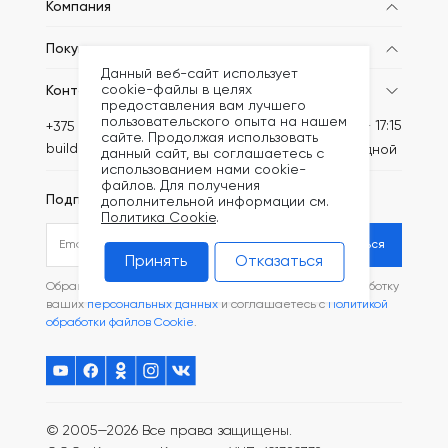
Компания
Покупателям
Данный веб-сайт использует
cookie-файлы в целях
Контакты
предоставления вам лучшего
пользовательского опыта на нашем
Пн-Пт: 8:30 - 17:15
+375 (44) 749-20-52
сайте. Продолжая использовать
build@kronex-company.by
Сб-вс: выходной
данный сайт, вы соглашаетесь с
использованием нами cookie-
файлов. Для получения
Подписаться на рассылку
дополнительной информации см.
Политика Cookie
.
Подписаться
Принять
Отказаться
Обращаясь в наш магазин, вы даете согласие на обработку
ваших
персональных данных
и соглашаетесь с
Политикой
обработки файлов Cookie
.
© 2005—2026 Все права защищены.