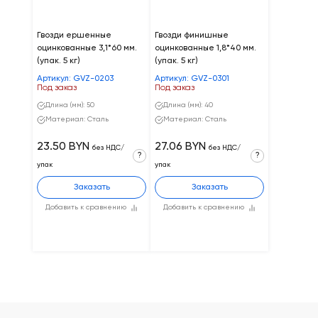
Гвозди ершенные
Гвозди финишные
оцинкованные 3,1*60 мм.
оцинкованные 1,8*40 мм.
(упак. 5 кг)
(упак. 5 кг)
Артикул: GVZ-0203
Артикул: GVZ-0301
Под заказ
Под заказ
Длина (мм): 50
Длина (мм): 40
Материал: Сталь
Материал: Сталь
23.50 BYN
27.06 BYN
без НДС/
без НДС/
?
?
упак
упак
Заказать
Заказать
Добавить к сравнению
Добавить к сравнению