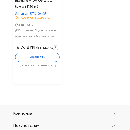
KRONEX 2.5*2.5*0.4 мм.
(рулон 1*50 м.)
Артикул: STK-0445
Ожидается поставка
Вид: Тканая
Покрытие: Оцинкованное
Размер ячейки (мм): 2.5×2.5
8.76 BYN
?
без НДС/м2
Заказать
Добавить к сравнению
Компания
Покупателям