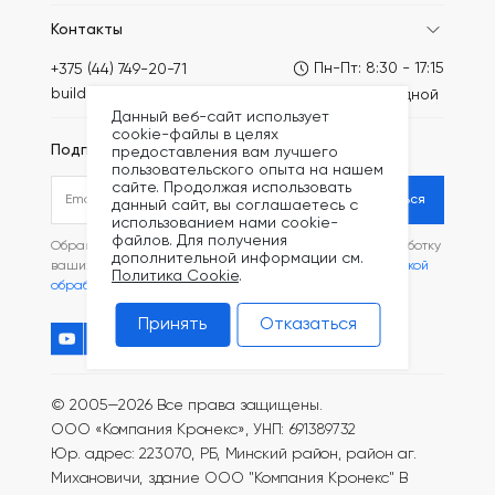
Контакты
Пн-Пт: 8:30 - 17:15
+375 (44) 749-20-71
build@kronex-company.by
Сб-вс: выходной
Данный веб-сайт использует
cookie-файлы в целях
Подписаться на рассылку
предоставления вам лучшего
пользовательского опыта на нашем
сайте. Продолжая использовать
Подписаться
данный сайт, вы соглашаетесь с
использованием нами cookie-
файлов. Для получения
Обращаясь в наш магазин, вы даете согласие на обработку
дополнительной информации см.
ваших
персональных данных
и соглашаетесь с
Политикой
Политика Cookie
.
обработки файлов Cookie
.
Принять
Отказаться
© 2005—2026 Все права защищены.
ООО «Компания Кронекс», УНП: 691389732
Юр. адрес: 223070, РБ, Минский район, район аг.
Михановичи, здание ООО "Компания Кронекс"
В