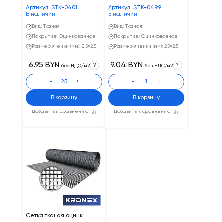
Артикул: STK-0401
Артикул: STK-0499
В наличии
В наличии
Вид: Тканая
Вид: Тканая
Покрытие: Оцинкованное
Покрытие: Оцинкованное
Размер ячейки (мм): 2.5×2.5
Размер ячейки (мм): 2.5×2.5
6.95 BYN
9.04 BYN
?
?
без НДС/м2
без НДС/м2
-
+
-
+
В корзину
В корзину
Добавить к сравнению
Добавить к сравнению
Сетка тканая оцинк.