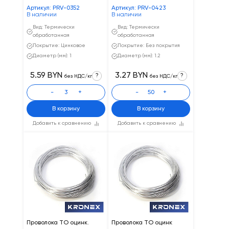
Артикул: PRV-0352
Артикул: PRV-0423
В наличии
В наличии
Вид: Термически
Вид: Термически
обработанная
обработанная
Покрытие: Цинковое
Покрытие: Без покрытия
Диаметр (мм): 1
Диаметр (мм): 1.2
5.59 BYN
3.27 BYN
?
?
без НДС/кг
без НДС/кг
-
+
-
+
В корзину
В корзину
Добавить к сравнению
Добавить к сравнению
Проволока ТО оцинк.
Проволока ТО оцинк