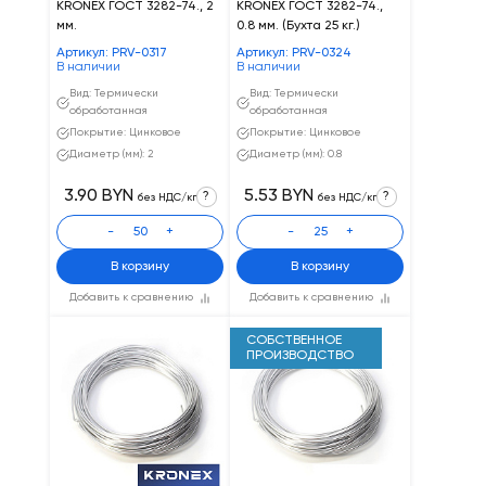
KRONEX ГОСТ 3282-74., 2
KRONEX ГОСТ 3282-74.,
мм.
0.8 мм. (Бухта 25 кг.)
Артикул: PRV-0317
Артикул: PRV-0324
В наличии
В наличии
Вид: Термически
Вид: Термически
обработанная
обработанная
Покрытие: Цинковое
Покрытие: Цинковое
Диаметр (мм): 2
Диаметр (мм): 0.8
3.90 BYN
5.53 BYN
?
?
без НДС/кг
без НДС/кг
-
+
-
+
В корзину
В корзину
Добавить к сравнению
Добавить к сравнению
СОБСТВЕННОЕ
ПРОИЗВОДСТВО