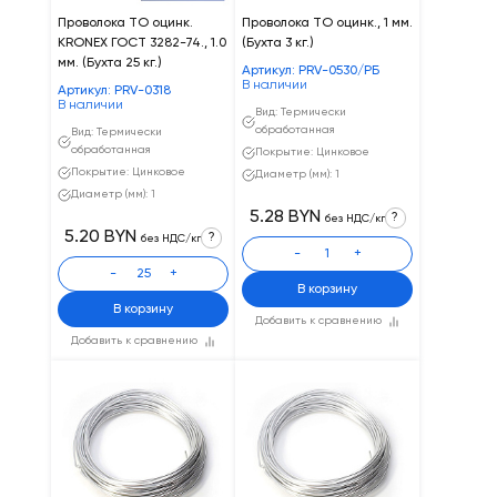
Проволока ТО оцинк.
Проволока ТО оцинк., 1 мм.
KRONEX ГОСТ 3282-74., 1.0
(Бухта 3 кг.)
мм. (Бухта 25 кг.)
Артикул: PRV-0530/РБ
В наличии
Артикул: PRV-0318
В наличии
Вид: Термически
обработанная
Вид: Термически
обработанная
Покрытие: Цинковое
Покрытие: Цинковое
Диаметр (мм): 1
Диаметр (мм): 1
5.28 BYN
?
без НДС/кг
5.20 BYN
?
без НДС/кг
-
+
-
+
В корзину
В корзину
Добавить к сравнению
Добавить к сравнению