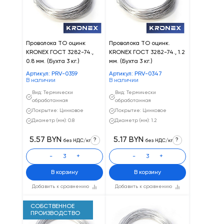
Проволока ТО оцинк
Проволока ТО оцинк.
KRONEX ГОСТ 3282-74.,
KRONEX ГОСТ 3282-74., 1.2
0.8 мм. (Бухта 3 кг.)
мм. (Бухта 3 кг.)
Артикул: PRV-0359
Артикул: PRV-0347
В наличии
В наличии
Вид: Термически
Вид: Термически
обработанная
обработанная
Покрытие: Цинковое
Покрытие: Цинковое
Диаметр (мм): 0.8
Диаметр (мм): 1.2
5.57 BYN
5.17 BYN
?
?
без НДС/кг
без НДС/кг
-
+
-
+
В корзину
В корзину
Добавить к сравнению
Добавить к сравнению
СОБСТВЕННОЕ
ПРОИЗВОДСТВО