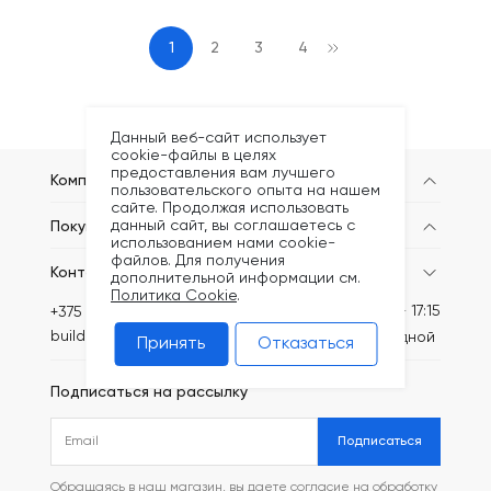
1
2
3
4
Данный веб-сайт использует
cookie-файлы в целях
предоставления вам лучшего
Компания
пользовательского опыта на нашем
сайте. Продолжая использовать
данный сайт, вы соглашаетесь с
Покупателям
использованием нами cookie-
файлов. Для получения
Контакты
дополнительной информации см.
Политика Cookie
.
Пн-Пт: 8:30 - 17:15
+375 (44) 789-62-09
build@kronex-company.by
Сб-вс: выходной
Принять
Отказаться
Подписаться на рассылку
Подписаться
Обращаясь в наш магазин, вы даете согласие на обработку