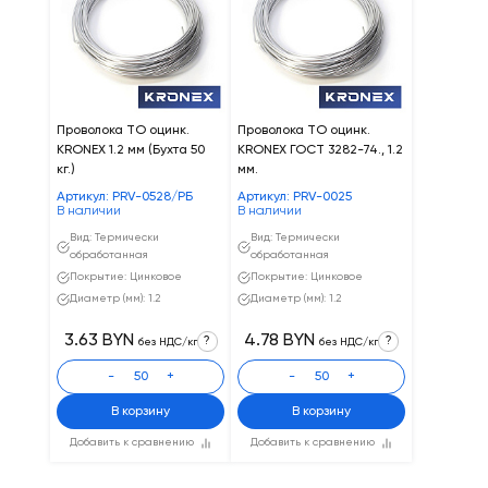
Проволока ТО оцинк.
Проволока ТО оцинк.
KRONEX 1.2 мм (Бухта 50
KRONEX ГОСТ 3282-74., 1.2
кг.)
мм.
Артикул: PRV-0528/РБ
Артикул: PRV-0025
В наличии
В наличии
Вид: Термически
Вид: Термически
обработанная
обработанная
Покрытие: Цинковое
Покрытие: Цинковое
Диаметр (мм): 1.2
Диаметр (мм): 1.2
3.63 BYN
4.78 BYN
?
?
без НДС/кг
без НДС/кг
-
+
-
+
В корзину
В корзину
Добавить к сравнению
Добавить к сравнению