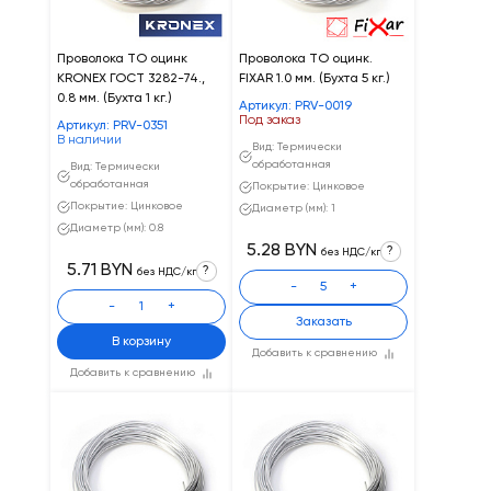
Проволока ТО оцинк
Проволока ТО оцинк.
KRONEX ГОСТ 3282-74.,
FIXAR 1.0 мм. (Бухта 5 кг.)
0.8 мм. (Бухта 1 кг.)
Артикул: PRV-0019
Под заказ
Артикул: PRV-0351
В наличии
Вид: Термически
обработанная
Вид: Термически
обработанная
Покрытие: Цинковое
Покрытие: Цинковое
Диаметр (мм): 1
Диаметр (мм): 0.8
5.28 BYN
?
без НДС/кг
5.71 BYN
?
без НДС/кг
-
+
-
+
Заказать
В корзину
Добавить к сравнению
Добавить к сравнению