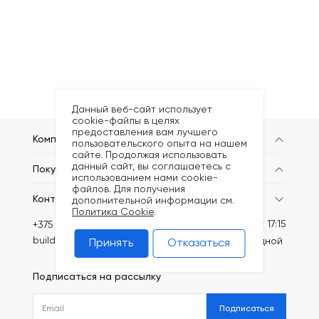
Данный веб-сайт использует
cookie-файлы в целях
предоставления вам лучшего
Компания
пользовательского опыта на нашем
сайте. Продолжая использовать
данный сайт, вы соглашаетесь с
Покупателям
использованием нами cookie-
файлов. Для получения
Контакты
дополнительной информации см.
Политика Cookie
.
Пн-Пт: 8:30 - 17:15
+375 (44) 749-20-57
build@kronex-company.by
Сб-вс: выходной
Принять
Отказаться
Подписаться на рассылку
Подписаться