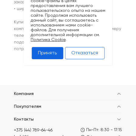
cookie-файлы в целях
заказе;
предоставления вам лучшего
• широкий ассортимент.
пользовательского опыта на нашем
сайте. Продолжая использовать
данный сайт, вы соглашаетесь с
Купить сетку от производителя можно в нашей
использованием нами cookie-
компании. Для этого звоните по указанному номеру
файлов. Для получения
дополнительной информации см.
телефона на сайте. Наши менеджеры помогут
Политика Cookie
.
подобрать оптимальный вариант под ваши
потребности.
Принять
Отказаться
Компания
Покупателям
Контакты
Пн-Пт: 8:30 - 17:15
+375 (44) 789-64-46