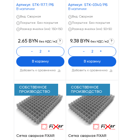
Артикул: STK-1177/РБ
Артикул: STK-0340/РБ
В наличии
В наличии
Вид: Сварная
Вид: Сварная
Покрытие: Без покрытия
Покрытие: Без покрытия
Размер ячейки (мм): 150×150
Размер ячейки (мм): 50×50
2.65 BYN
9.38 BYN
?
?
без НДС/м2
без НДС/м2
-
+
-
+
В корзину
В корзину
Добавить к сравнению
Добавить к сравнению
СОБСТВЕННОЕ
СОБСТВЕННОЕ
ПРОИЗВОДСТВО
ПРОИЗВОДСТВО
Сетка сварная FIXAR
Сетка сварная FIXAR