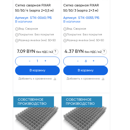
Сетка сварная FIXAR
Сетка сварная FIXAR
50/50/4 (карта 2×0,5 м)
50/50/3 (карта 2×3 м)
Артикул: STK-0060/РБ
Артикул: STK-0055/РБ
В наличии
В наличии
Вид: Сварная
Вид: Сварная
Покрытие: Без покрытия
Покрытие: Без покрытия
Размер ячейки (мм): 50×50
Размер ячейки (мм): 50×50
7.09 BYN
4.37 BYN
?
?
без НДС/м2
без НДС/м2
-
+
-
+
В корзину
В корзину
Добавить к сравнению
Добавить к сравнению
СОБСТВЕННОЕ
СОБСТВЕННОЕ
ПРОИЗВОДСТВО
ПРОИЗВОДСТВО