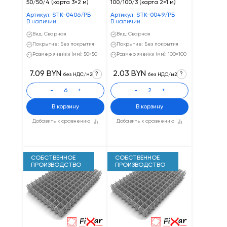
50/50/4 (карта 3×2 м)
100/100/3 (карта 2×1 м)
Артикул: STK-0406/РБ
Артикул: STK-0049/РБ
В наличии
В наличии
Вид: Сварная
Вид: Сварная
Покрытие: Без покрытия
Покрытие: Без покрытия
Размер ячейки (мм): 50×50
Размер ячейки (мм): 100×100
7.09 BYN
2.03 BYN
?
?
без НДС/м2
без НДС/м2
-
+
-
+
В корзину
В корзину
Добавить к сравнению
Добавить к сравнению
СОБСТВЕННОЕ
СОБСТВЕННОЕ
ПРОИЗВОДСТВО
ПРОИЗВОДСТВО