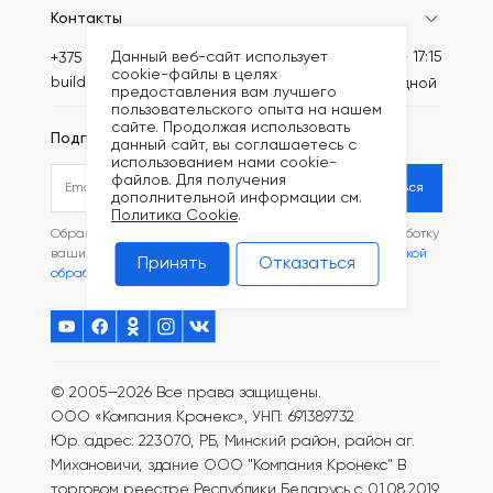
Контакты
Данный веб-сайт использует
Пн-Пт: 8:30 - 17:15
+375 (44) 789-64-46
cookie-файлы в целях
build@kronex-company.by
Сб-вс: выходной
предоставления вам лучшего
пользовательского опыта на нашем
сайте. Продолжая использовать
Подписаться на рассылку
данный сайт, вы соглашаетесь с
использованием нами cookie-
файлов. Для получения
Подписаться
дополнительной информации см.
Политика Cookie
.
Обращаясь в наш магазин, вы даете согласие на обработку
ваших
персональных данных
и соглашаетесь с
Политикой
Принять
Отказаться
обработки файлов Cookie
.
© 2005—2026 Все права защищены.
ООО «Компания Кронекс», УНП: 691389732
Юр. адрес: 223070, РБ, Минский район, район аг.
Михановичи, здание ООО "Компания Кронекс"
В
торговом реестре Республики Беларусь с 01.08.2019