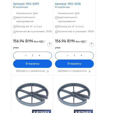
Артикул: FKS-0019
Артикул: FKS-0128
В наличии
В наличии
Назначение: Для
Назначение: Для
вертикального
вертикального
армирования
армирования
Расход на м²: 4-6 шт.
Расход на м²: 4-6 шт.
Количество в упаковке: 3000
Количество в упаковке: 3000
156.94 BYN
156.94 BYN
без НДС/
без НДС/
?
?
упак
упак
-
+
-
+
В корзину
В корзину
Добавить к сравнению
Добавить к сравнению