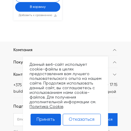
В корзину
Добавить к сравнению
Компания
Покупателям
Данный веб-сайт использует
cookie-файлы в целях
предоставления вам лучшего
Контакты
пользовательского опыта на нашем
сайте. Продолжая использовать
Пн-Пт: 8:30 - 17:15
+375 (44) 749-20-46
данный сайт, вы соглашаетесь с
build@kronex-company.by
Сб-вс: выходной
использованием нами cookie-
файлов. Для получения
дополнительной информации см.
Подписаться на рассылку
Политика Cookie
.
Принять
Отказаться
Подписаться