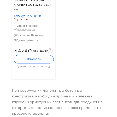
Проволока ТО оцинк.
KRONEX ГОСТ 3282-74., 1.4
мм.
Артикул: PRV-0328
Под заказ
Вид: Термически
обработанная
Покрытие: Цинковое
Диаметр (мм): 1.4
4.03 BYN
?
без НДС/кг
Заказать
Добавить к сравнению
При сооружении монолитных бетонных
конструкций необходим прочный и надежный
каркас из арматурных элементов, для соединения
которых в качестве крепежа широко применяется
проволока вязальная.