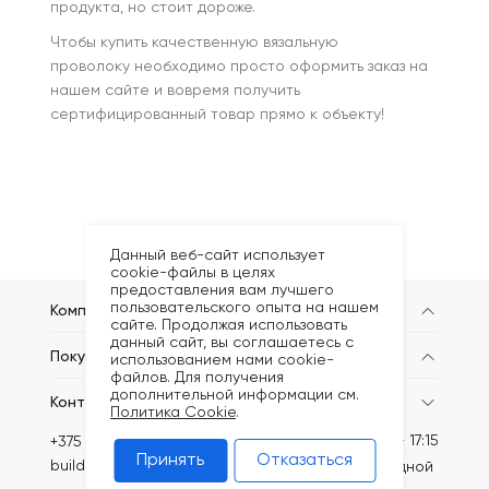
продукта, но стоит дороже.
Чтобы купить качественную вязальную
проволоку необходимо просто оформить заказ на
нашем сайте и вовремя получить
сертифицированный товар прямо к объекту!
Данный веб-сайт использует
cookie-файлы в целях
предоставления вам лучшего
пользовательского опыта на нашем
Компания
сайте. Продолжая использовать
данный сайт, вы соглашаетесь с
Покупателям
использованием нами cookie-
файлов. Для получения
дополнительной информации см.
Контакты
Политика Cookie
.
Пн-Пт: 8:30 - 17:15
+375 (44) 789-62-08
Принять
Отказаться
build@kronex-company.by
Сб-вс: выходной