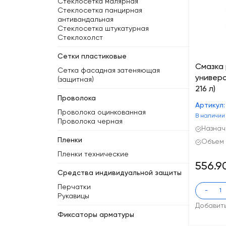
Стеклосетка малярная
Стеклосетка панцирная
антивандальная
Стеклосетка штукатурная
Стеклохолст
Сетки пластиковые
Смазка
Сетка фасадная затеняющая
универс
(защитная)
216 л)
Проволока
Артикул
Проволока оцинкованная
В наличии
Проволока черная
Назнач
Пленки
Объем (
Пленки технические
556.9
Средства индивидуальной защиты
Перчатки
-
Рукавицы
Добавит
Фиксаторы арматуры