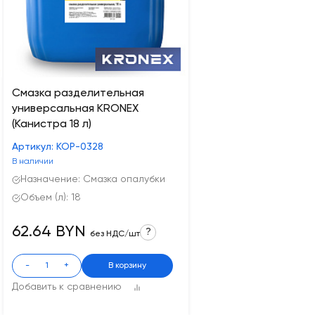
Смазка разделительная
универсальная KRONEX
(Канистра 18 л)
Артикул: КОР-0328
В наличии
Назначение: Смазка опалубки
Объем (л): 18
62.64 BYN
?
без НДС/шт
-
+
В корзину
Добавить к сравнению