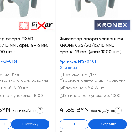
р опора FIXAR
Фиксатор опора усиленная
/10 мм., арм. 4-16 мм.
KRONEX 25/20/15/10 мм.,
00 шт.)
арм.4-18 мм. (упак 1000 шт.)
 FKS-0161
Артикул: FKS-0401
В наличии
ение: Для
Назначение: Для
нтального армирования
горизонтального армирования
на м²: 6-10 шт.
Расход на м²: 4-6 шт.
ство в упаковке: 1000
Количество в упаковке: 1000
 BYN
41.85 BYN
?
?
без НДС/упак
без НДС/упак
+
В корзину
-
+
В корзину