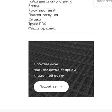
Добавит
Гайка для стяжного винта
Замки
Крюк вязальный
Пробка-заглушка
Смазка
Труба ПВХ
Фиксатор конус
Собственное
производство сварной
кладочной сетки
Подробнее