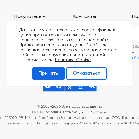
Покупателям
Контакты
По
Оплата
+375 (44) 789-62-06
Данный веб-сайт использует cookie-файлы в
целях предоставления вам лучшего
Доставка
build@kronex-company.by
пользовательского опыта на нашем сайте.
Блог
Продолжая использовать данный сайт, вы
Пн-Пт: 8:30 - 17:15
Обр
соглашаетесь с использованием нами cookie-
Видео
ва
Сб-вс: выходной
файлов. Для получения дополнительной
обр
Сертификаты
информации см.
Политика Cookie
.
Принять
Отказаться
© 2005—2026 Все права защищены.
ООО «Компания Кронекс», УНП: 691389732
с: 223070, РБ, Минский район, район аг. Михановичи, здание ООО "Компания
В торговом реестре Республики Беларусь с 01.08.2019 г. за номером 69138973