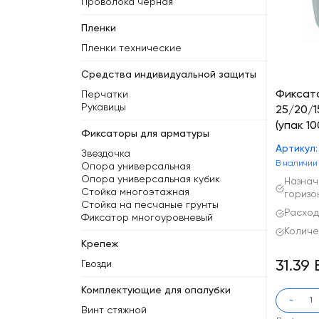
Проволока черная
Пленки
Пленки технические
Средства индивидуальной защиты
Фиксато
Перчатки
Рукавицы
25/20/15
(упак 10
Фиксаторы для арматуры
Артикул:
Звездочка
В наличии
Опора универсальная
Опора универсальная кубик
Назнач
Стойка многоэтажная
горизо
Стойка на песчаные грунты
Расход 
Фиксатор многоуровневый
Количе
Крепеж
31.39
Гвозди
Комплектующие для опалубки
-
Винт стяжной