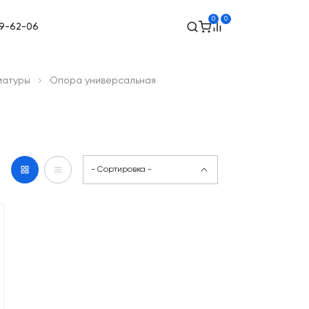
0
0
89-62-06
матуры
Опора универсальная
- Сортировка -