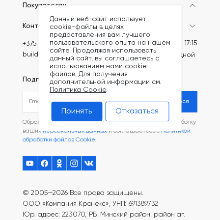
Покупателям
Данный веб-сайт использует
Контакты
cookie-файлы в целях
предоставления вам лучшего
пользовательского опыта на нашем
Пн-Пт: 8:30 - 17:15
+375 (44) 749-20-67
сайте. Продолжая использовать
build@kronex-company.by
Сб-вс: выходной
данный сайт, вы соглашаетесь с
использованием нами cookie-
файлов. Для получения
Подписаться на рассылку
дополнительной информации см.
Политика Cookie
.
Подписаться
Принять
Отказаться
Обращаясь в наш магазин, вы даете согласие на обработку
ваших
персональных данных
и соглашаетесь с
Политикой
обработки файлов Cookie
.
© 2005—2026 Все права защищены.
ООО «Компания Кронекс», УНП: 691389732
Юр. адрес: 223070, РБ, Минский район, район аг.