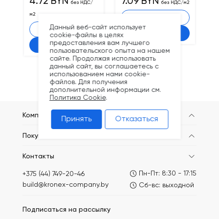
4.72 BYN
7.09 BYN
6
без НДС/
без НДС/м2
м2
-
+
Данный веб-сайт использует
-
+
В корзину
cookie-файлы в целях
предоставления вам лучшего
В корзину
пользовательского опыта на нашем
сайте. Продолжая использовать
данный сайт, вы соглашаетесь с
использованием нами cookie-
файлов. Для получения
дополнительной информации см.
Политика Cookie
.
Компания
Принять
Отказаться
Покупателям
Контакты
Пн-Пт: 8:30 - 17:15
+375 (44) 749-20-46
build@kronex-company.by
Сб-вс: выходной
Подписаться на рассылку