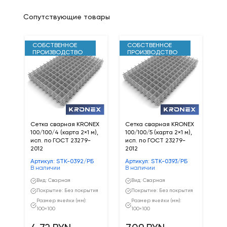
Сопутствующие товары
СОБСТВЕННОЕ
СОБСТВЕННОЕ
ПРОИЗВОДСТВО
ПРОИЗВОДСТВО
Сетка сварная KRONEX
Сетка сварная KRONEX
Се
100/100/4 (карта 2×1 м),
100/100/5 (карта 2×1 м),
оц
исп. по ГОСТ 23279-
исп. по ГОСТ 23279-
25
2012
2012
м.
Артикул: STK-0392/РБ
Артикул: STK-0393/РБ
Ар
В наличии
В наличии
В 
Вид: Сварная
Вид: Сварная
Покрытие: Без покрытия
Покрытие: Без покрытия
Размер ячейки (мм):
Размер ячейки (мм):
100×100
100×100