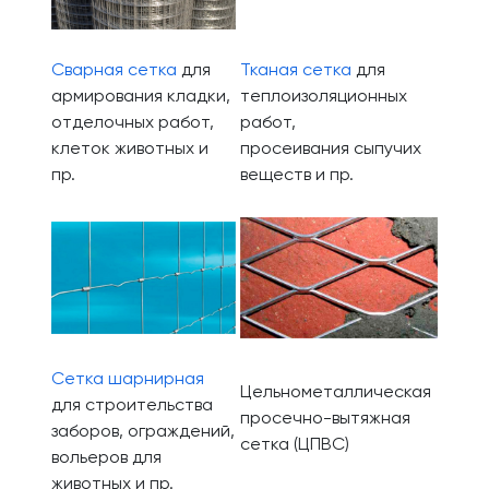
Сварная сетка
для
Тканая сетка
для
армирования кладки,
теплоизоляционных
отделочных работ,
работ,
клеток животных и
просеивания сыпучих
пр.
веществ и пр.
Сетка шарнирная
Цельнометаллическая
для строительства
просечно-вытяжная
заборов, ограждений,
сетка (ЦПВС)
вольеров для
животных и пр.