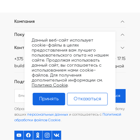
Компания
Покупателям
Данный веб-сайт использует
cookie-файлы в целях
Контакты
предоставления вам лучшего
пользовательского опыта на нашем
Пн-Пт: 8:30 - 17:15
+375 (44) 749-20-71
сайте. Продолжая использовать
данный сайт, вы соглашаетесь с
build@kronex-company.by
Сб-вс: выходной
использованием нами cookie-
файлов. Для получения
дополнительной информации см.
Подписаться на рассылку
Политика Cookie
.
Подписаться
Принять
Отказаться
Обращаясь в наш магазин, вы даете согласие на обработку
ваших
персональных данных
и соглашаетесь с
Политикой
обработки файлов Cookie
.