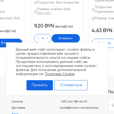
ая
оцинкован
Покрытие: Без покрытия
Покрытие:
Размер ячейки (мм):
ное
Оцинкова
100×100
ки (мм): 6×6
Размер ячей
9.20 BYN
без НДС/м2
4.63 BYN
ез НДС/м2
-
+
В корзину
В корзину
Заказать
Данный веб-сайт использует cookie-файлы в
целях предоставления вам лучшего
пользовательского опыта на нашем сайте.
Продолжая использовать данный сайт, вы
соглашаетесь с использованием нами cookie-
файлов. Для получения дополнительной
информации см.
Политика Cookie
.
Принять
Отказаться
Покупателям
Контакты
По
Оплата
+375 (44) 789-64-70
Доставка
build@kronex-company.by