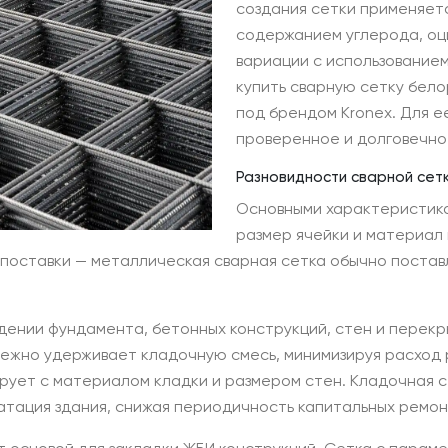
создания сетки применяет
содержанием углерода, оц
вариации с использование
купить сварную сетку бел
под брендом Kronex. Для е
проверенное и долговечно
Разновидности сварной сетк
Основными характеристика
размер ячейки и материал 
 поставки — металлическая сварная сетка обычно поставл
едении фундамента, бетонных конструкций, стен и перек
адежно удерживает кладочную смесь, минимизируя расход 
ирует с материалом кладки и размером стен. Кладочная
атация здания, снижая периодичность капитальных ремон