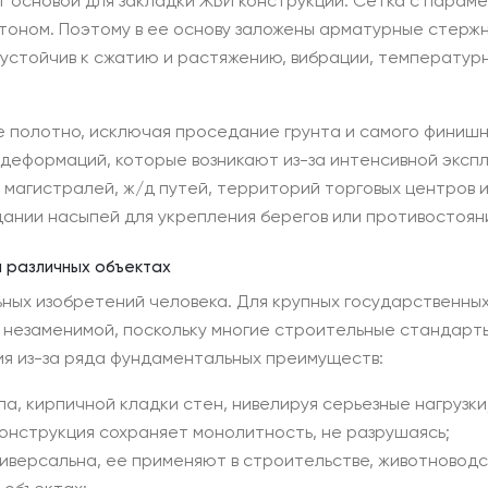
 основой для закладки ЖБИ конструкций. Сетка с параме
етоном. Поэтому в ее основу заложены арматурные стерж
 устойчив к сжатию и растяжению, вибрации, температурн
 полотно, исключая проседание грунта и самого финишн
 деформаций, которые возникают из-за интенсивной экспл
 магистралей, ж/д путей, территорий торговых центров 
ании насыпей для укрепления берегов или противостояни
 различных объектах
ьных изобретений человека. Для крупных государственных
я незаменимой, поскольку многие строительные стандарт
ия из-за ряда фундаментальных преимуществ:
а, кирпичной кладки стен, нивелируя серьезные нагрузки
онструкция сохраняет монолитность, не разрушаясь;
иверсальна, ее применяют в строительстве, животноводс