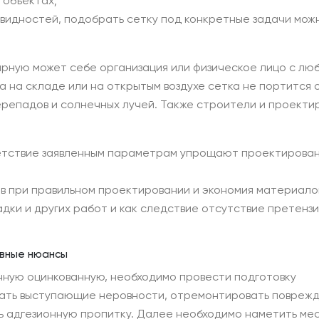
 объектах;
видностей, подобрать сетку под конкретные задачи мож
арную может себе организация или физическое лицо с лю
а на складе или на открытым воздухе сетка не портится 
репадов и солнечных лучей. Также строители и проекти
ветствие заявленным параметрам упрощают проектирован
в при правильном проектировании и экономия материало
ки и других работ и как следствие отсутствие претензи
овные нюансы
чную оцинкованную, необходимо провести подготовку
брать выступающие неровности, отремонтировать поврежд
ь адгезионную пропитку. Далее необходимо наметить ме