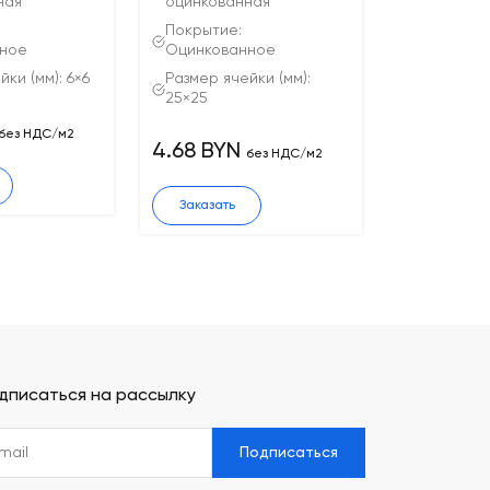
ная
оцинкованная
Покрытие:
нное
Оцинкованное
ки (мм): 6×6
Размер ячейки (мм):
25×25
без НДС/м2
4.68 BYN
без НДС/м2
Заказать
дписаться на рассылку
Подписаться