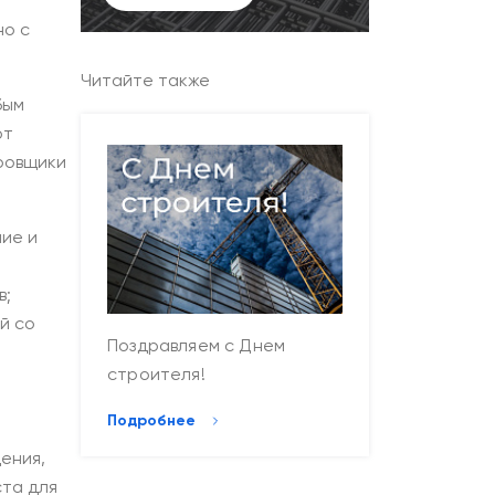
но с
Читайте также
бым
от
ровщики
ие и
в;
й со
Поздравляем с Днем
строителя!
Подробнее
ения,
ста для