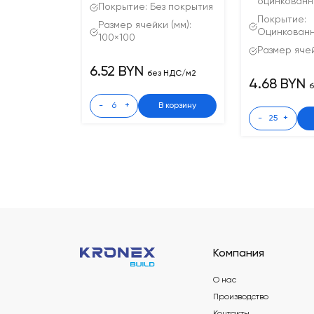
оцинкованн
Покрытие: Без покрытия
Покрытие:
Размер ячейки (мм):
Оцинкован
100×100
Размер ячей
6.52 BYN
без НДС/м2
4.68 BYN
б
-
+
В корзину
-
+
Компания
О нас
Производство