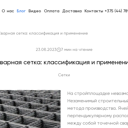
О нас
Блог
Видео
Оплата
Доставка
Контакты
+375 (44) 7
варная сетка: классификация и применение
23.08.2023
7 мин на чтение
варная сетка: классификация и применен
Сетки
На стройплощадке невозмо
Незаменимый строительный
метода производства. Яче
перпендикулярному распо
между собой точечной свар