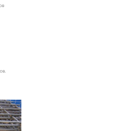
ов
ов.