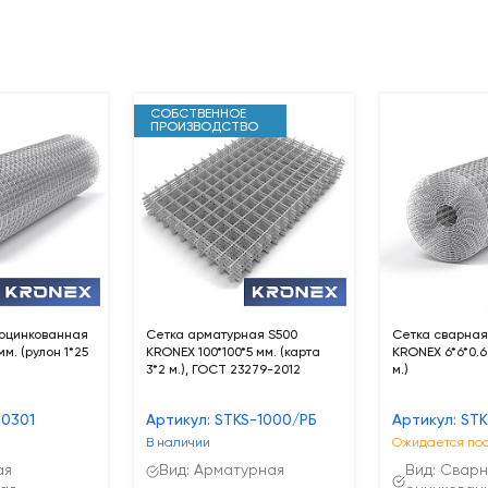
СОБСТВЕННОЕ
ПРОИЗВОДСТВО
 оцинкованная
Сетка арматурная S500
Сетка сварная
м. (рулон 1*25
KRONEX 100*100*5 мм. (карта
KRONEX 6*6*0.6 
3*2 м.), ГОСТ 23279-2012
м.)
-0301
Артикул: STKS-1000/РБ
Артикул: ST
В наличии
Ожидается пос
ая
Вид: Арматурная
Вид: Свар