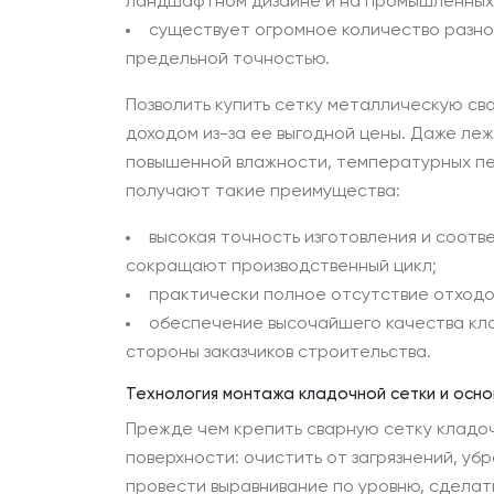
ландшафтном дизайне и на промышленных
существует огромное количество разно
предельной точностью.
Позволить купить сетку металлическую св
доходом из-за ее выгодной цены. Даже леж
повышенной влажности, температурных пе
получают такие преимущества:
высокая точность изготовления и соот
сокращают производственный цикл;
практически полное отсутствие отходо
обеспечение высочайшего качества клад
стороны заказчиков строительства.
Технология монтажа кладочной сетки и осн
Прежде чем крепить сварную сетку кладо
поверхности: очистить от загрязнений, у
провести выравнивание по уровню, сделат