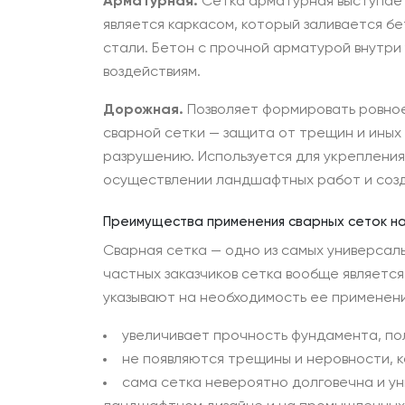
Арматурная.
Сетка арматурная выступает
является каркасом, который заливается б
стали. Бетон с прочной арматурой внутри
воздействиям.
Дорожная.
Позволяет формировать ровное
сварной сетки — защита от трещин и иных
разрушению. Используется для укрепления
осуществлении ландшафтных работ и созд
Преимущества применения сварных сеток на
Сварная сетка — одно из самых универсал
частных заказчиков сетка вообще являетс
указывают на необходимость ее применен
увеличивает прочность фундамента, пол
не появляются трещины и неровности, к
сама сетка невероятно долговечна и ун