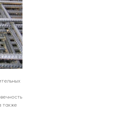
ительных
овечность
а также