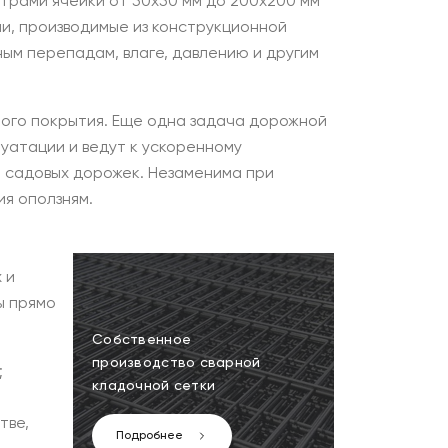
трами ячейки от 50х50 мм до 200х200 мм
ни, производимые из конструкционной
ым перепадам, влаге, давлению и другим
ого покрытия. Еще одна задача дорожной
уатации и ведут к ускоренному
и садовых дорожек. Незаменима при
я оползням.
 и
ы прямо
Собственное
производство сварной
;
кладочной сетки
тве,
Подробнее