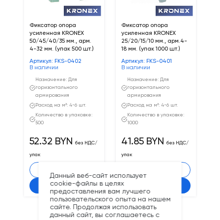
Фиксатор опора
Фиксатор опора
Фи
усиленная KRONEX
усиленная KRONEX
ус
50/45/40/35 мм., арм.
25/20/15/10 мм., арм.4-
25
4-32 мм. (упак 500 шт.)
18 мм. (упак 1000 шт.)
18
Артикул: FKS-0402
Артикул: FKS-0401
Ар
В наличии
В наличии
В 
Назначение: Для
Назначение: Для
горизонтального
горизонтального
армирования
армирования
Расход на м²: 4-6 шт.
Расход на м²: 4-6 шт.
Количество в упаковке:
Количество в упаковке:
500
1000
52.32 BYN
41.85 BYN
5
без НДС/
без НДС/
упак
упак
уп
-
+
-
+
Данный веб-сайт использует
cookie-файлы в целях
В корзину
В корзину
предоставления вам лучшего
пользовательского опыта на нашем
сайте. Продолжая использовать
данный сайт, вы соглашаетесь с