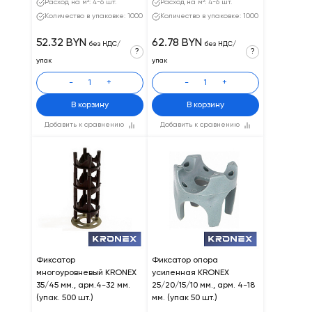
Расход на м²: 4-6 шт.
Расход на м²: 4-6 шт.
Количество в упаковке: 1000
Количество в упаковке: 1000
52.32 BYN
62.78 BYN
без НДС/
без НДС/
?
?
упак
упак
-
+
-
+
В корзину
В корзину
Добавить к сравнению
Добавить к сравнению
Фиксатор
Фиксатор опора
многоуровневый KRONEX
усиленная KRONEX
35/45 мм., арм.4-32 мм.
25/20/15/10 мм., арм. 4-18
(упак. 500 шт.)
мм. (упак 50 шт.)