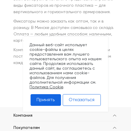
виды фиксаторов из прочного пластика — для
вертикального и горизонтального армирования.
Фиксаторы можно заказать как оптом, так и в
розницу. В Минске доступен самовывоз со склада.
Оплата — любым удобным способом: наличными,
картой или по безналу для организаций.
Данный веб-сайт использует
cookie-файлы в целях
Компания Кронекс — надёжный производитель и
предоставления вам лучшего
поставщик строительных материалов. Мы ценим
пользовательского опыта на нашем
каждого клиента и всегда готовы помочь!
сайте. Продолжая использовать
данный сайт, вы соглашаетесь с
использованием нами cookie-
файлов. Для получения
дополнительной информации см.
Политика Cookie
.
Принять
Отказаться
Компания
Покупателям