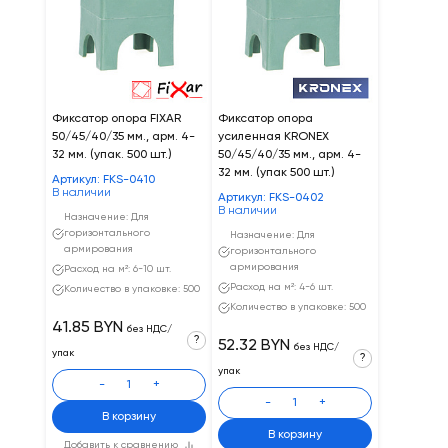
Фиксатор опора FIXAR
Фиксатор опора
50/45/40/35 мм., арм. 4-
усиленная KRONEX
32 мм. (упак. 500 шт.)
50/45/40/35 мм., арм. 4-
32 мм. (упак 500 шт.)
Артикул: FKS-0410
В наличии
Артикул: FKS-0402
В наличии
Назначение: Для
горизонтального
Назначение: Для
армирования
горизонтального
армирования
Расход на м²: 6-10 шт.
Расход на м²: 4-6 шт.
Количество в упаковке: 500
Количество в упаковке: 500
41.85 BYN
без НДС/
?
52.32 BYN
без НДС/
упак
?
упак
-
+
-
+
В корзину
В корзину
Добавить к сравнению