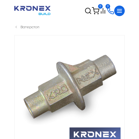
0
0
Ватерстоп