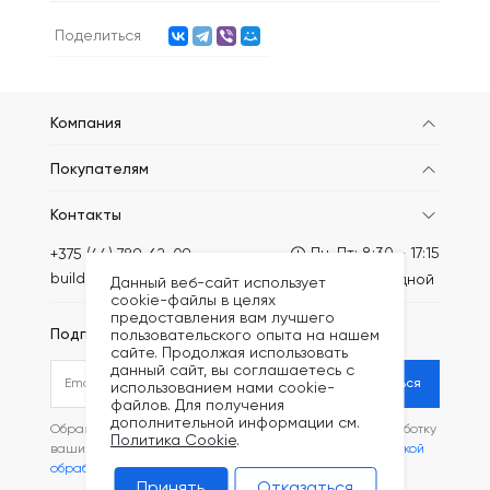
Поделиться
Компания
Покупателям
Контакты
Пн-Пт: 8:30 - 17:15
+375 (44) 789-62-09
build@kronex-company.by
Сб-вс: выходной
Данный веб-сайт использует
cookie-файлы в целях
предоставления вам лучшего
Подписаться на рассылку
пользовательского опыта на нашем
сайте. Продолжая использовать
данный сайт, вы соглашаетесь с
Подписаться
использованием нами cookie-
файлов. Для получения
дополнительной информации см.
Обращаясь в наш магазин, вы даете согласие на обработку
Политика Cookie
.
ваших
персональных данных
и соглашаетесь с
Политикой
обработки файлов Cookie
.
Принять
Отказаться