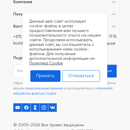
Компания
Покупателям
Данный веб-сайт использует
cookie-файлы в целях
Контакты
предоставления вам лучшего
пользовательского опыта на нашем
Пн-Пт: 8:30 - 17:15
+375 (44) 749-20-73
сайте. Продолжая использовать
build@kronex-company.by
Сб-вс: выходной
данный сайт, вы соглашаетесь с
использованием нами cookie-
файлов. Для получения
Подписаться на рассылку
дополнительной информации см.
Политика Cookie
.
Подписаться
Принять
Отказаться
Обращаясь в наш магазин, вы даете согласие на обработку
ваших
персональных данных
и соглашаетесь с
Политикой
обработки файлов Cookie
.
© 2005—2026 Все права защищены.