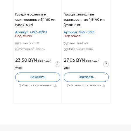
Гвозди ершенные
Гвозди финишные
оцинкованные 3,1*60 мм.
оцинкованные 1,8*40 мм.
(упак. 5 кг)
(упак. 5 кг)
Артикул: GVZ-0203
Артикул: GVZ-0301
Под заказ
Под заказ
Длина (мм): 50
Длина (мм): 40
Материал: Сталь
Материал: Сталь
23.50 BYN
27.06 BYN
без НДС/
без НДС/
?
?
упак
упак
Заказать
Заказать
Добавить к сравнению
Добавить к сравнению