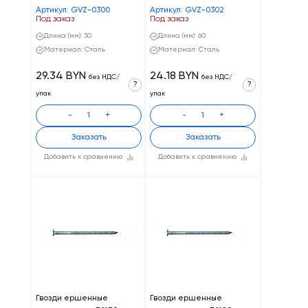
Артикул: GVZ-0300
Артикул: GVZ-0302
Под заказ
Под заказ
Длина (мм): 30
Длина (мм): 60
Материал: Сталь
Материал: Сталь
29.34 BYN
24.18 BYN
без НДС/
без НДС/
?
?
упак
упак
-
+
-
+
Заказать
Заказать
Добавить к сравнению
Добавить к сравнению
Гвозди ершенные
Гвозди ершенные