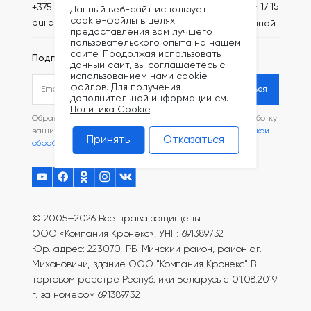
Пн-Пт: 8:30 - 17:15
+375 (44) 749-20-73
Данный веб-сайт использует
cookie-файлы в целях
build@kronex-company.by
Сб-вс: выходной
предоставления вам лучшего
пользовательского опыта на нашем
сайте. Продолжая использовать
Подписаться на рассылку
данный сайт, вы соглашаетесь с
использованием нами cookie-
файлов. Для получения
Подписаться
дополнительной информации см.
Политика Cookie
.
Обращаясь в наш магазин, вы даете согласие на обработку
ваших
персональных данных
и соглашаетесь с
Политикой
Принять
Отказаться
обработки файлов Cookie
.
© 2005—2026 Все права защищены.
ООО «Компания Кронекс», УНП: 691389732
Юр. адрес: 223070, РБ, Минский район, район аг.
Михановичи, здание ООО "Компания Кронекс"
В
торговом реестре Республики Беларусь с 01.08.2019
г. за номером 691389732