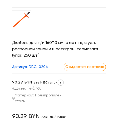
Дюбель для т/и 160*10 мм. с мет. гв, с удл.
распорной зоной и шестигран. термозагл.
(упак.250 шт.)
Артикул: DBG-0204
Ожидается поставка
90.29 BYN
?
без НДС/упак
Длина (мм): 160
Материал: Полипропилен,
сталь
90.29 BYN
без НДС/ 1 упак