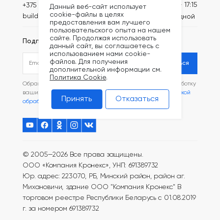
Пн-Пт: 8:30 - 17:15
+375 (44) 749-20-67
Данный веб-сайт использует
cookie-файлы в целях
build@kronex-company.by
Сб-вс: выходной
предоставления вам лучшего
пользовательского опыта на нашем
сайте. Продолжая использовать
Подписаться на рассылку
данный сайт, вы соглашаетесь с
использованием нами cookie-
файлов. Для получения
Подписаться
дополнительной информации см.
Политика Cookie
.
Обращаясь в наш магазин, вы даете согласие на обработку
ваших
персональных данных
и соглашаетесь с
Политикой
Принять
Отказаться
обработки файлов Cookie
.
© 2005—2026 Все права защищены.
ООО «Компания Кронекс», УНП: 691389732
Юр. адрес: 223070, РБ, Минский район, район аг.
Михановичи, здание ООО "Компания Кронекс"
В
торговом реестре Республики Беларусь с 01.08.2019
г. за номером 691389732