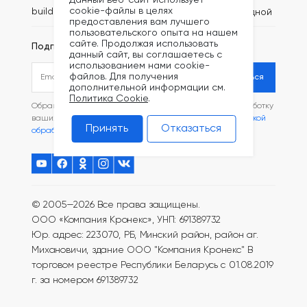
cookie-файлы в целях
build@kronex-company.by
Сб-вс: выходной
предоставления вам лучшего
пользовательского опыта на нашем
сайте. Продолжая использовать
Подписаться на рассылку
данный сайт, вы соглашаетесь с
использованием нами cookie-
файлов. Для получения
Подписаться
дополнительной информации см.
Политика Cookie
.
Обращаясь в наш магазин, вы даете согласие на обработку
ваших
персональных данных
и соглашаетесь с
Политикой
Принять
Отказаться
обработки файлов Cookie
.
© 2005—2026 Все права защищены.
ООО «Компания Кронекс», УНП: 691389732
Юр. адрес: 223070, РБ, Минский район, район аг.
Михановичи, здание ООО "Компания Кронекс"
В
торговом реестре Республики Беларусь с 01.08.2019
г. за номером 691389732