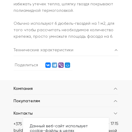
избежать утечек тепла, шляпку гвоздя покрывают
полиамидной термоголовкой.
Обычно используют 6 дюбель-гвоздей на 1 м2, для
того чтобы рассчитать необходимое количество
крепежа, просто умножьте площадь фасада на 6.
Технические характеристики
Поделиться
Компания
Покупателям
Контакты
Пн-Пт: 8:30 - 17:15
+375 (44) 749-20-46
Данный веб-сайт использует
build@kronex-company.by
cookie-файлы в целях
Сб-вс: выходной