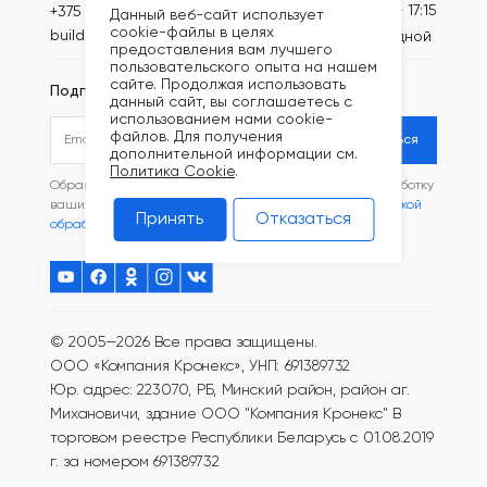
Пн-Пт: 8:30 - 17:15
+375 (44) 789-61-91
Данный веб-сайт использует
cookie-файлы в целях
build@kronex-company.by
Сб-вс: выходной
предоставления вам лучшего
пользовательского опыта на нашем
сайте. Продолжая использовать
Подписаться на рассылку
данный сайт, вы соглашаетесь с
использованием нами cookie-
файлов. Для получения
Подписаться
дополнительной информации см.
Политика Cookie
.
Обращаясь в наш магазин, вы даете согласие на обработку
ваших
персональных данных
и соглашаетесь с
Политикой
Принять
Отказаться
обработки файлов Cookie
.
© 2005—2026 Все права защищены.
ООО «Компания Кронекс», УНП: 691389732
Юр. адрес: 223070, РБ, Минский район, район аг.
Михановичи, здание ООО "Компания Кронекс"
В
торговом реестре Республики Беларусь с 01.08.2019
г. за номером 691389732