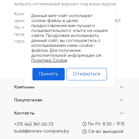
выбрать оптимальный вариант под ваши задачи.
Купить оцинкованную проволоку для вязки
Данный веб-сайт использует
арматуры в Минске — просто и выгодно с KRONEX.
cookie-файлы в целях
предоставления вам лучшего
Мы предлагаем надёжные материалы,
пользовательского опыта на нашем
проверенные на строительных объектах, с
сайте. Продолжая использовать
данный сайт, вы соглашаетесь с
гарантией качества и быстрой доставкой.
использованием нами cookie-
файлов. Для получения
дополнительной информации см.
Политика Cookie
.
Принять
Отказаться
Компания
Покупателям
Контакты
Пн-Пт: 8:30 - 17:15
+375 (44) 749-20-73
build@kronex-company.by
Сб-вс: выходной