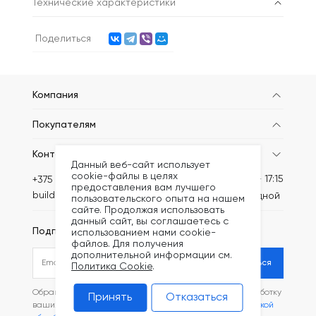
Технические характеристики
Поделиться
Компания
Покупателям
Контакты
Данный веб-сайт использует
cookie-файлы в целях
Пн-Пт: 8:30 - 17:15
+375 (44) 749-20-52
предоставления вам лучшего
build@kronex-company.by
Сб-вс: выходной
пользовательского опыта на нашем
сайте. Продолжая использовать
данный сайт, вы соглашаетесь с
Подписаться на рассылку
использованием нами cookie-
файлов. Для получения
дополнительной информации см.
Подписаться
Политика Cookie
.
Обращаясь в наш магазин, вы даете согласие на обработку
Принять
Отказаться
ваших
персональных данных
и соглашаетесь с
Политикой