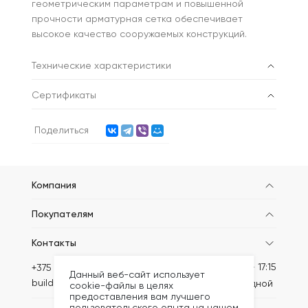
геометрическим параметрам и повышенной
прочности арматурная сетка обеспечивает
высокое качество сооружаемых конструкций.
Технические характеристики
Сертификаты
Поделиться
Компания
Покупателям
Контакты
Пн-Пт: 8:30 - 17:15
+375 (44) 789-62-06
Данный веб-сайт использует
build@kronex-company.by
Сб-вс: выходной
cookie-файлы в целях
предоставления вам лучшего
пользовательского опыта на нашем