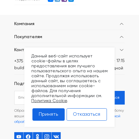
Компания
Покупателям
Контакты
Данный веб-сайт использует
Пн-Пт: 8:30 - 17:15
+375 (44) 749-20-61
cookie-файлы в целях
предоставления вам лучшего
build@kronex-company.by
Сб-вс: выходной
пользовательского опыта на нашем
сайте. Продолжая использовать
данный сайт, вы соглашаетесь с
Подписаться на рассылку
использованием нами cookie-
файлов. Для получения
дополнительной информации см.
Подписаться
Политика Cookie
.
Обращаясь в наш магазин, вы даете согласие на обработку
Принять
Отказаться
ваших
персональных данных
и соглашаетесь с
Политикой
обработки файлов Cookie
.