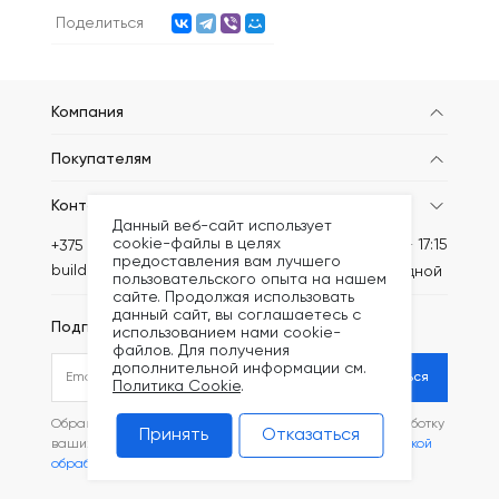
Поделиться
Компания
Покупателям
Контакты
Данный веб-сайт использует
cookie-файлы в целях
Пн-Пт: 8:30 - 17:15
+375 (44) 749-20-46
предоставления вам лучшего
build@kronex-company.by
Сб-вс: выходной
пользовательского опыта на нашем
сайте. Продолжая использовать
данный сайт, вы соглашаетесь с
Подписаться на рассылку
использованием нами cookie-
файлов. Для получения
дополнительной информации см.
Подписаться
Политика Cookie
.
Обращаясь в наш магазин, вы даете согласие на обработку
Принять
Отказаться
ваших
персональных данных
и соглашаетесь с
Политикой
обработки файлов Cookie
.